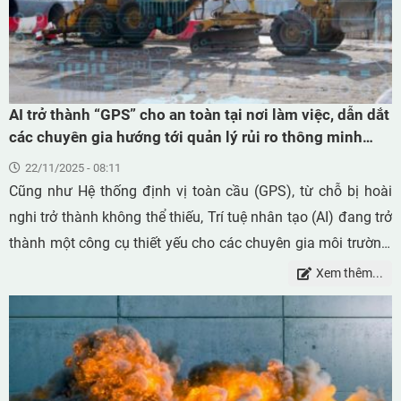
AI trở thành “GPS” cho an toàn tại nơi làm việc, dẫn dắt
các chuyên gia hướng tới quản lý rủi ro thông minh
hơn
22/11/2025 - 08:11
Cũng như Hệ thống định vị toàn cầu (GPS), từ chỗ bị hoài
nghi trở thành không thể thiếu, Trí tuệ nhân tạo (AI) đang trở
thành một công cụ thiết yếu cho các chuyên gia môi trường,
sức khỏe và an toàn – chuyển đổi việc phát hiện mối nguy
Xem thêm...
hiểm, phân tích sự cố và văn hóa an toàn thông qua thông
tin chi tiết theo thời gian thực và ra quyết định thông minh
hơn.