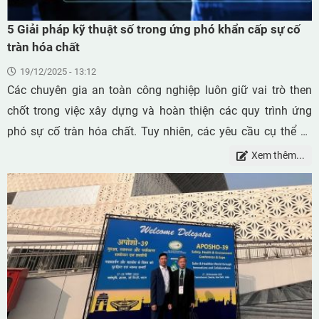
5 Giải pháp kỹ thuật số trong ứng phó khẩn cấp sự cố
tràn hóa chất
19/12/2025 - 13:12
Các chuyên gia an toàn công nghiệp luôn giữ vai trò then
chốt trong việc xây dựng và hoàn thiện các quy trình ứng
phó sự cố tràn hóa chất. Tuy nhiên, các yêu cầu cụ thể sẽ
khác nhau tùy theo từng loại hóa chất và khối lượng được
Xem thêm...
xử lý, cũng như phụ thuộc vào địa điểm, cách thức tổ chức
sử dụng hóa chất và số lượng người được phép tiếp cận. Do
các sự cố này có thể phát sinh từ cả nguyên nhân tự nhiên
và yếu tố con người, cách tiếp cận thực tiễn trong quản lý an
toàn hóa chất đòi hỏi phải nhận diện rõ những rủi ro lớn
nhất và xây dựng các kế hoạch ứng phó phù hợp. Hỏa hoạn,
bão và động đất có thể là nguyên nhân dẫn đến sự cố tràn
hóa chất; bên cạnh đó, việc thao tác không an toàn, bảo