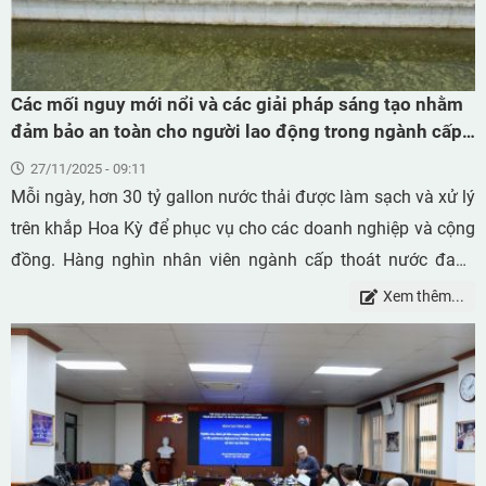
Các mối nguy mới nổi và các giải pháp sáng tạo nhằm
đảm bảo an toàn cho người lao động trong ngành cấp
thoát nước
27/11/2025 - 09:11
Mỗi ngày, hơn 30 tỷ gallon nước thải được làm sạch và xử lý
trên khắp Hoa Kỳ để phục vụ cho các doanh nghiệp và cộng
đồng. Hàng nghìn nhân viên ngành cấp thoát nước đang
làm việc tại các nhà máy xử lý nước và trong các đơn vị
Xem thêm...
quản lý đô thị, đảm bảo nguồn nước sạch và ổn định luôn
sẵn có cho mọi người. Họ là những người vận hành và giám
sát hệ thống xử lý, kiểm tra định kỳ chất lượng và độ an toàn
của nước sinh hoạt, cũng như bảo trì các hạ tầng quan trọng
như máy bơm, trạm cấp nước cho trường học và cơ sở sản
xuất. Không có họ, chúng ta sẽ không có nước sạch để uống