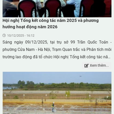
Hội nghị Tổng kết công tác năm 2025 và phương
hướng hoạt động năm 2026
10/12/2025 - 16:12
Sáng ngày 09/12/2025, tại trụ sở 99 Trần Quốc Toản -
phường Cửa Nam - Hà Nội, Trạm Quan trắc và Phân tích môi
trường lao động đã tổ chức Hội nghị Tổng kết công tác năm
2025 và phương hướng hoạt động năm 2026. Tham dự hội
Xem thêm...
nghị có TS. Đỗ Trần Hải - nguyên Viện Trưởng Viện Khoa học
An toàn và Vệ sinh lao động, nghiên cứu viên cao cấp của
đơn vị - cùng toàn thể các cán bộ nghiên cứu và người lao
động đang làm việc của Trạm Quan trắc và Phân tích môi
trường lao động.