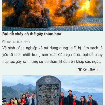
Bụi dễ cháy có thể gây thảm họa
15/11/2025 - 09:11
Vệ sinh công nghiệp và sử dụng đúng thiết bị làm sạch là
yếu tố then chốt trong sản xuất Các vụ nổ do bụi dễ cháy
tiếp tục gây ra những sự cố thảm khốc trên khắp các ngành
công nghiệp toàn cầu. Mặc dù nhận thức và quy định đã
Xem thêm...
được tăng cường, nhưng các vụ nổ sơ cấp và thứ cấp do bụi
tích tụ vẫn xảy ra, thường dẫn đến thiệt hại nghiêm trọng về
người, hư hại cơ sở vật chất và gián đoạn hoạt động sản
xuất. Một trong những biện pháp phòng ngừa hiệu quả nhất
là duy trì nhà xưởng sạch sẽ thông qua việc vệ sinh đúng