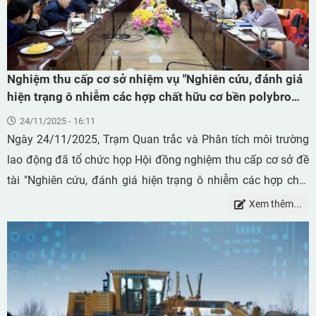
và sử dụng hằng ngày.
Nghiệm thu cấp cơ sở nhiệm vụ "Nghiên cứu, đánh giá
hiện trạng ô nhiễm các hợp chất hữu cơ bền polybrom
diphenyl ete (PBDEs) trong bụi lơ lửng tại khu vực làm
24/11/2025 - 16:11
việc", mã số: 2023/04/CTTĐ-ATVSLĐ
Ngày 24/11/2025, Trạm Quan trắc và Phân tích môi trường
lao động đã tổ chức họp Hội đồng nghiệm thu cấp cơ sở đề
tài "Nghiên cứu, đánh giá hiện trạng ô nhiễm các hợp chất
hữu cơ bền polybrom diphenyl ete (PBDEs) trong bụi lơ lửng
Xem thêm...
tại khu vực làm việc", mã số: 2023/04/CTTĐ-ATVSLĐ do
ThS. Trần Thị Liễu - Phó Giám đốc Trạm Quan trắc và Phân
tích môi trường lao động làm chủ nhiệm đề tài.