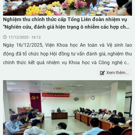
Nghiệm thu chính thức cấp Tổng Liên đoàn nhiệm vụ
"Nghiên cứu, đánh giá hiện trạng ô nhiễm các hợp chất
hữu cơ bền polybrom diphenyl ete (PBDEs) trong bụi lơ
17/12/2025 - 16:12
lửng tại khu vực làm việc", mã số: 2023/04/CTTĐ-
Ngày 16/12/2025, Viện Khoa học An toàn và Vệ sinh lao
ATVSLĐ
động đã tổ chức họp Hội đồng tư vấn đánh giá, nghiệm thu
chính thức kết quả nhiệm vụ Khoa học và Công nghệ cấp
Tổng Liên đoàn nhiệm vụ: "Nghiên cứu, đánh giá hiện trạng
Xem thêm...
ô nhiễm các hợp chất hữu cơ bền polybrom diphenyl ete
(PBDEs) trong bụi lơ lửng tại khu vực làm việc", mã số:
2023/04/CTTĐ-ATVSLĐ do ThS. Trần Thị Liễu - Phó Giám
đốc Trạm Quan trắc và Phân tích môi trường lao động làm
chủ nhiệm.