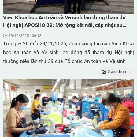
quản không đúng quy định hoặc thùng chứa bị hư hỏng
cũng là những yếu tố tiềm ẩn nguy cơ.
Viện Khoa học An toàn và Vệ sinh lao động tham dự
Hội nghị APOSHO 39: Mở rộng kết nối, cập nhật xu
hướng và thúc đẩy hợp tác quốc tế
19/12/2025 - 09:12
Từ ngày 26 đến 29/11/2025, đoàn công tác của Viện Khoa
học An toàn và Vệ sinh lao động đã tham dự Hội nghị
thường niên lần thứ 39 của Tổ chức An toàn và Vệ sinh lao
động khu vực châu Á – Thái Bình Dương (APOSHO 39),
Xem thêm...
được tổ chức tại New Delhi, Ấn Độ. Hội nghị do Hội đồng An
toàn Quốc gia Ấn Độ (NSC India) đăng cai, với sự tham dự
của đông đảo đại biểu đến từ các tổ chức an toàn, sức khỏe
nghề nghiệp, cơ quan quản lý nhà nước, viện nghiên cứu và
doanh nghiệp trong khu vực và trên thế giới.