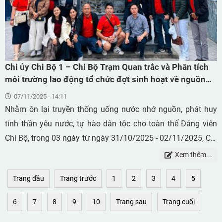
cách và sử dụng hệ thống hút bụi công nghiệp vận hành
bằng khí nén, chống cháy nổ, an toàn nội tại, được thiết kế
chuyên biệt cho môi trường có bụi nguy hiểm.
Chi ủy Chi Bộ 1 – Chi Bộ Trạm Quan trắc và Phân tích
môi trường lao động tổ chức đợt sinh hoạt về nguồn
cho toàn thể Đảng viên Chi Bộ tại Hà Giang 2025
07/11/2025 - 14:11
Nhằm ôn lại truyền thống uống nước nhớ nguồn, phát huy
tinh thần yêu nước, tự hào dân tộc cho toàn thể Đảng viên
Chi Bộ, trong 03 ngày từ ngày 31/10/2025 - 02/11/2025, Chi
ủy Chi Bộ 1 – Chi Bộ Trạm Quan trắc và Phân tích môi
Xem thêm...
trường lao động đã tổ chức đợt sinh hoạt về nguồn cho toàn
Trang đầu
Trang trước
1
2
3
4
5
thể Đảng viên Chi Bộ tại Hà Giang.
6
7
8
9
10
Trang sau
Trang cuối