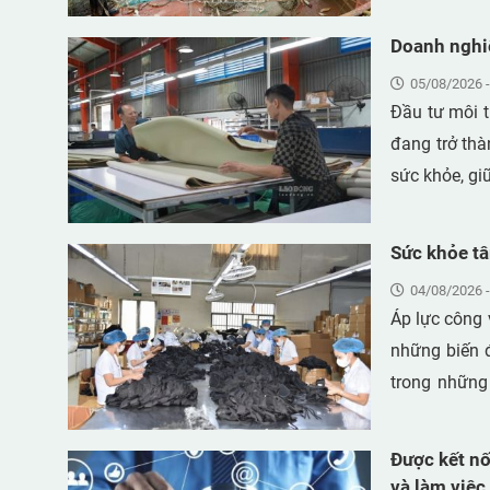
bão.
Doanh nghiệ
05/08/2026 -
Đầu tư môi t
đang trở thà
sức khỏe, gi
Sức khỏe tâ
04/08/2026 -
Áp lực công 
những biến 
trong những
(ILO), các r
tử vong mỗi 
Được kết nố
đang tác độn
và làm việc