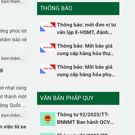
Xem thêm...
THÔNG BÁO
Thông báo: mời đơn vị tư
ường phúc lợi
vấn lập E-HSMT, đánh
 nhằm bảo vệ
giá E-HSDT, thẩm định E-
Toàn thể Đảng viên, cán bộ
Thông báo: Mời báo giá
HSMT, thẩm định kết quả
nghiên cứu và người lao động
cung cấp hàng hóa thực
lựa chon nhà thầu
của Trạm Quan trắc và Phân tích
Xem thêm...
hiện nhiệm vụ 2026
môi trường lao động tham gia
Thông báo: Mời báo giá
ng
học tập Hội nghị toàn quốc
cung cấp hàng hóa phục
quán triệt Nghị quyết 79 và 80
vụ cho hoạt động nghiên
của Bộ Chính trị
 mờ nhạt cùng
cứu năm 2026
rở thành một
VĂN BẢN PHÁP QUY
động Quốc tế
Gặp mặt tri ân cán bộ hưu trí các
ơn 840.000 ca
Thông tư 92/2025/TT-
Xem thêm...
thời kỳ, truyền thống tốt đẹp
BNNMT Ban hành QCVN
ỏe tinh thần
của Trạm Quan trắc và Phân tích
m việc từ xa
99:2025/BNNMT quy
ực cạnh tranh
môi trường lao động