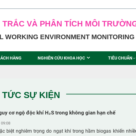
 TRẮC VÀ PHÂN TÍCH MÔI TRƯỜN
L WORKING ENVIRONMENT MONITORING 
ÁCH HÀNG
NGHIÊN CỨU KHOA HỌC
TIÊU CHUẨN -
N TỨC SỰ KIỆN
guy cơ ngộ độc khí H₂S trong không gian hạn chế
 09:08
ặc biệt nghiêm trọng do ngạt khí trong hầm biogas khiến nhiều