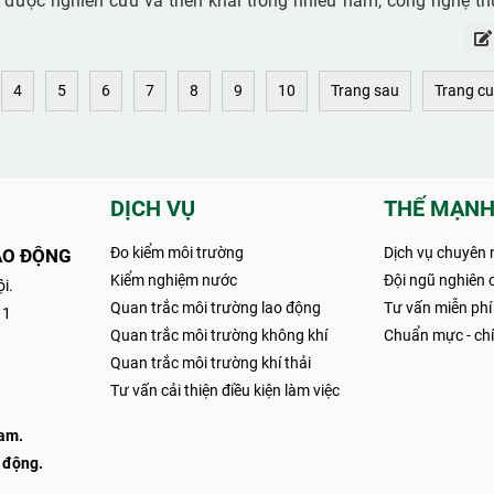
 được nghiên cứu và triển khai trong nhiều năm, công nghệ th
 phổ biến rộng rãi. Nguyên nhân chính nằm ở chi phí cao và h
biệt là mức tiêu thụ năng lượng lớn trong quá trình vận hành. 
4
5
6
7
8
9
10
Trang sau
Trang cu
những vật liệu mới có thể giảm chi phí mà vẫn đảm bảo hiệu s
n hàng đầu của giới khoa học.
DỊCH VỤ
THẾ MẠNH
Đo kiểm môi trường
Dịch vụ chuyên 
AO ĐỘNG
Kiểm nghiệm nước
Đội ngũ nghiên c
i.
Quan trắc môi trường lao động
Tư vấn miễn phí
11
Quan trắc môi trường không khí
Chuẩn mực - chín
Quan trắc môi trường khí thải
Tư vấn cải thiện điều kiện làm việc
Nam.
 động.