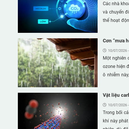
Các nhà khoa
hoặc vai. Nh
và chuyển đổ
phép người 
thể hoạt độn
tế. Khi kết h
được biến đổ
sản phẩm này
công nghiệp
Cơn “mưa hó
điều kiện nhi
không khí tự
10/07/2026 -
Một nghiên 
ozone hiện đ
ô nhiễm này,
băng, bao gồ
dần bị loại b
Vật liệu ca
10/07/2026 -
Trong bối cả
khí này phát