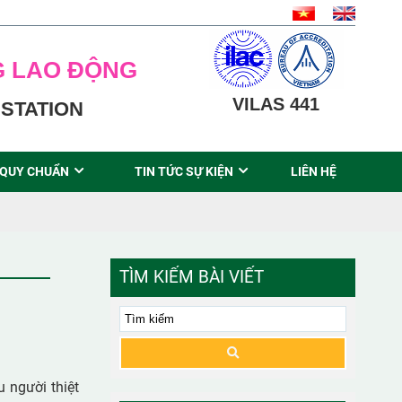
G LAO ĐỘNG
VILAS 441
STATION
 QUY CHUẨN
TIN TỨC SỰ KIỆN
LIÊN HỆ
TÌM KIẾM BÀI VIẾT
 người thiệt