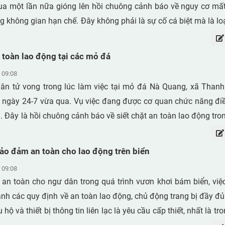
a một lần nữa gióng lên hồi chuông cảnh báo về nguy cơ mất
ng không gian hạn chế. Đây không phải là sự cố cá biệt mà là loạ
xảy ra tại nhiều lĩnh vực sản xuất, chăn nuôi, xử lý môi trường 
guy cơ không được nhận diện và kiểm soát đầy đủ. Theo các chuyên gia
n toàn lao động tại các mỏ đá
oa học An toàn và Vệ sinh lao động, một trong những tác nh
 09:08
ác vụ tai nạn dạng này là khí hydro sulfua (H₂S) – loại khí k
ân tử vong trong lúc làm việc tại mỏ đá Nà Quang, xã Thanh
 nổ và thường phát sinh từ quá trình phân hủy các chất hữu cơ.
ngày 24-7 vừa qua. Vụ việc đang được cơ quan chức năng điều
 Đây là hồi chuông cảnh báo về siết chặt an toàn lao động tro
oáng sản.
ảo đảm an toàn cho lao động trên biển
 09:08
an toàn cho ngư dân trong quá trình vươn khơi bám biển, việ
nh các quy định về an toàn lao động, chủ động trang bị đầy đủ
 hộ và thiết bị thông tin liên lạc là yêu cầu cấp thiết, nhất là 