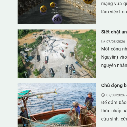
mạng vừa qu
làm việc tro
động có thể 
thuật nếu các n
Siết chặt a
của Viện Kh
07/08/2026 -
nhất trong c
Một công nh
độc, dễ cháy
Nguyên) vào 
nguyên nhân.
khai thác kh
Chủ động b
07/08/2026 -
Để đảm bảo 
thức chấp hà
cứu sinh, cứu