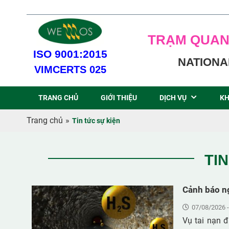
TRẠM QUAN
ISO 9001:2015
NATIONA
VIMCERTS 025
TRANG CHỦ
GIỚI THIỆU
DỊCH VỤ
KH
Trang chủ
»
Tin tức sự kiện
TI
Cảnh báo n
07/08/2026 -
Vụ tai nạn đ