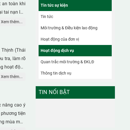
 an toàn khi
Tin tức sự kiện
i tai nạn lao
Tin tức
và hạ tầng kỹ
Xem thêm...
Môi trường & Điều kiện lao động
ân nguy hiểm
Hoạt động của đơn vị
hông màu, rất
 Thịnh (Thái
Hoạt động dịch vụ
 tra, làm rõ
Quan trắc môi trường & ĐKLĐ
ng hoạt động
Thông tin dịch vụ
Xem thêm...
TIN NỔI BẬT
c nâng cao ý
 phương tiện
trong mùa mưa