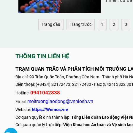
nhiên, dù đã
vẫn chưa thể
tối ưu, đặc 
Trang đầu
Trang trước
1
2
3
việc tìm ra 
thành ưu tiê
THÔNG TIN LIÊN HỆ
TRẠM QUAN TRẮC VÀ PHÂN TÍCH MÔI TRƯỜNG L
Địa chỉ: 99 Trần Quốc Toản, Phường Cửa Nam - Thành phố Hà Nộ
Điện thoại: (+8424) 22172473; 22172480 - Fax: (8424) 3822 30
0941042838
Hotline:
moitruonglaodong@vnniosh.vn
Email:
https://Wemos.vn/
Website:
Cơ quan quyết định thành lập:
Tổng Liên đoàn Lao động Việt 
Cơ quan quản lý trực tiếp:
Viện Khoa học An toàn và Vệ sinh lao