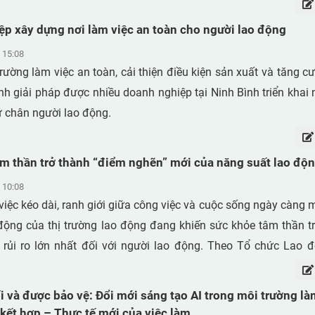
p xây dựng nơi làm việc an toàn cho người lao động
 15:08
rường làm việc an toàn, cải thiện điều kiện sản xuất và tăng c
nh giải pháp được nhiều doanh nghiệp tại Ninh Bình triển khai
ữ chân người lao động.
m thần trở thành “điểm nghẽn” mới của năng suất lao độ
 10:08
việc kéo dài, ranh giới giữa công việc và cuộc sống ngày càng
động của thị trường lao động đang khiến sức khỏe tâm thần t
 rủi ro lớn nhất đối với người lao động. Theo Tổ chức Lao 
ủi ro tâm lý – xã hội liên quan đến công việc góp phần gây ra h
năm trên toàn cầu. Không còn là câu chuyện phúc lợi, sức kh
i và được bảo vệ: Đổi mới sáng tạo AI trong môi trường là
g trực tiếp đến năng suất lao động, chi phí nhân sự và năng l
 kết hợp – Thực tế mới của việc làm