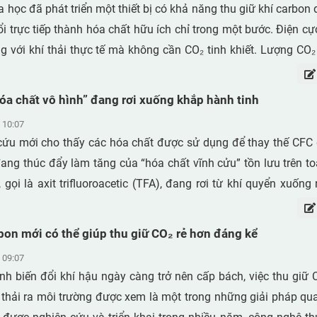
 học đã phát triển một thiết bị có khả năng thu giữ khí carbon 
iều nhà sản xuất còn trang bị các chế độ điều chỉnh nhiệt t
i trực tiếp thành hóa chất hữu ích chỉ trong một bước. Điện c
sử dụng tùy chỉnh cường độ và thời gian làm ấm phù hợp với 
g với khí thải thực tế mà không cần CO₂ tinh khiết. Lượng CO₂
ợp với các vật liệu cách nhiệt nhẹ và có khả năng chống chịu thờ
i thành axit formic - một chất có ứng dụng trong năng lượng
 trở thành giải pháp hiệu quả cho các công việc phải duy trì l
. Hệ thống thậm chí còn vận hành hiệu quả ở nồng độ CO₂ th
a chất vô hình” đang rơi xuống khắp hành tinh
ệt độ thấp.
 nhiên.
 10:07
cứu mới cho thấy các hóa chất được sử dụng để thay thế CFC 
ang thúc đẩy làm tăng của “hóa chất vĩnh cửu” tồn lưu trên to
 gọi là axit trifluoroacetic (TFA), đang rơi từ khí quyển xuống
m cả những khu vực xa xôi như Bắc Cực. Ngay cả khi các hóa 
ỏ, vòng đời dài của chúng khiến ô nhiễm vẫn tiếp tục gia tăng.
rbon mới có thể giúp thu giữ CO₂ rẻ hơn đáng kể
 09:07
nh biến đổi khí hậu ngày càng trở nên cấp bách, việc thu giữ 
 thải ra môi trường được xem là một trong những giải pháp qua