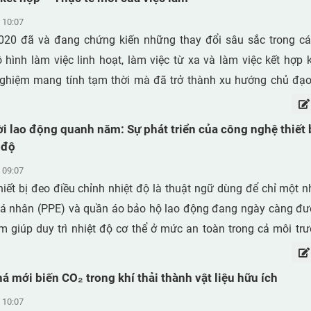
ghiệp.
 10:07
020 đã và đang chứng kiến những thay đổi sâu sắc trong c
 hình làm việc linh hoạt, làm việc từ xa và làm việc kết hợp 
ghiệm mang tính tạm thời mà đã trở thành xu hướng chủ đạo 
yển dịch này mở ra những cơ hội chưa từng có về tính tự chủ, 
ác trên phạm vi toàn cầu. Tuy nhiên, nó cũng đặt ra những th
i lao động quanh năm: Sự phát triển của công nghệ thiết 
 tác bảo vệ sức khỏe và an toàn của người lao động. Tình trạng
 độ
hẳng kéo dài và các rủi ro tâm lý – xã hội đang phát triển n
 09:07
các mô hình quản trị truyền thống. Trong bối cảnh đó, trí tuệ nhân
iết bị đeo điều chỉnh nhiệt độ là thuật ngữ dùng để chỉ một
 lên vừa như một công cụ hỗ trợ đầy tiềm năng, vừa là một ngu
 cá nhân (PPE) và quần áo bảo hộ lao động đang ngày càng đ
n lý cẩn trọng. AI có khả năng hỗ trợ phát hiện sớm các nguy 
m giúp duy trì nhiệt độ cơ thể ở mức an toàn trong cả môi tr
, phân bổ khối lượng công việc hợp lý hơn và tạo điều kiện 
n phẩm thuộc nhóm này bao gồm áo khoác sưởi ấm, lớp lót giữ n
 một cách nhanh chóng, thuận tiện. Tuy nhiên, nếu được triển 
làm mát và các loại vải chống nắng, được thiết kế để hỗ trợ
á mới biến CO₂ trong khí thải thành vật liệu hữu ích
ắc đạo đức phù hợp, chính những công nghệ được thiết kế để 
ơ thể. Các thiết bị sưởi ấm thường được tích hợp các bộ
thể làm suy giảm lòng tin và vô tình tạo ra những tác động tiêu
 10:07
ệt chạy bằng pin bên trong vải, tập trung ở những khu vực nh