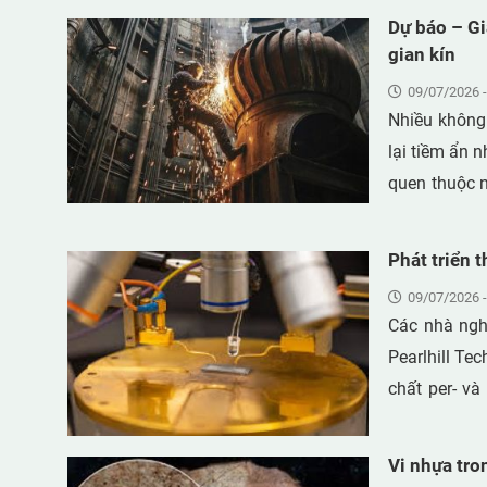
tối ưu, đặc 
Dự báo – Gi
việc tìm ra 
gian kín
thành ưu tiê
09/07/2026 -
Nhiều không 
lại tiềm ẩn 
quen thuộc nh
đường ống, 
đều có điểm chung là
Phát triển 
một trong nh
09/07/2026 -
Ngoài ra, ng
Các nhà nghi
mình, đối mặ
Pearlhill Te
mức độ cao h
chất per- và
trong mẫu nư
hành của Cơ
Vi nhựa tro
chi phí và t