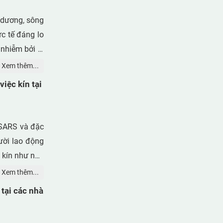
 dương, sông
c tế đáng lo
nhiễm bởi vi
y lặng lẽ rơi
Xem thêm...
g dai dẳng.
iệc kín tại
SARS và đặc
ười lao động
 kín như nhà
y cơ lây lan
Xem thêm...
áp kiểm soát
 tại các nhà