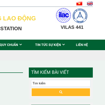
G LAO ĐỘNG
VILAS 441
STATION
 QUY CHUẨN
TIN TỨC SỰ KIỆN
LIÊN HỆ
TÌM KIẾM BÀI VIẾT