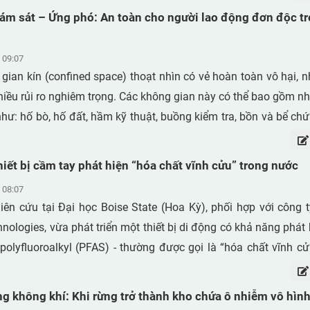
biệt là mức tiêu thụ năng lượng lớn trong quá trình vận hành. 
ám sát – Ứng phó: An toàn cho người lao động đơn độc t
những vật liệu mới có thể giảm chi phí mà vẫn đảm bảo hiệu s
n hàng đầu của giới khoa học.
 09:07
gian kín (confined space) thoạt nhìn có vẻ hoàn toàn vô hại, 
nhiều rủi ro nghiêm trọng. Các không gian này có thể bao gồm 
ư: hố bò, hố đất, hầm kỹ thuật, buồng kiểm tra, bồn và bể chứa, 
hố ga và thậm chí cả những căn phòng trông có vẻ bình th
 thiếu lối vào và lối ra phù hợp. Sự hạn chế về lối vào và lối ra là
thiết bị cầm tay phát hiện “hóa chất vĩnh cửu” trong nước
ững yếu tố chính khiến công việc trong không gian kín trở nê
 08:07
uy cơ càng trở nên nghiêm trọng hơn khi người lao động phải 
ên cứu tại Đại học Boise State (Hoa Kỳ), phối hợp với công 
t với các mối nguy đặc thù của không gian kín và chịu các rủi
chnologies, vừa phát triển một thiết bị di động có khả năng phát
ơn so với nhiều môi trường làm việc thông thường.
 polyfluoroalkyl (PFAS) - thường được gọi là “hóa chất vĩnh cửu
ớc theo thời gian thực. Thiết bị có độ nhạy đáp ứng các tiê
 quan Bảo vệ Môi trường Hoa Kỳ (EPA), đồng thời hướng tới m
ng không khí: Khi rừng trở thành kho chứa ô nhiễm vô hìn
hời gian phân tích so với các phương pháp truyền thống.