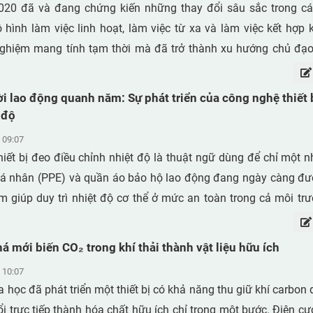
020 đã và đang chứng kiến những thay đổi sâu sắc trong c
 hình làm việc linh hoạt, làm việc từ xa và làm việc kết hợp 
ghiệm mang tính tạm thời mà đã trở thành xu hướng chủ đạo 
yển dịch này mở ra những cơ hội chưa từng có về tính tự chủ, 
ác trên phạm vi toàn cầu. Tuy nhiên, nó cũng đặt ra những th
i lao động quanh năm: Sự phát triển của công nghệ thiết 
 tác bảo vệ sức khỏe và an toàn của người lao động. Tình trạng
 độ
hẳng kéo dài và các rủi ro tâm lý – xã hội đang phát triển n
 09:07
các mô hình quản trị truyền thống. Trong bối cảnh đó, trí tuệ nhân
iết bị đeo điều chỉnh nhiệt độ là thuật ngữ dùng để chỉ một
 lên vừa như một công cụ hỗ trợ đầy tiềm năng, vừa là một ngu
 cá nhân (PPE) và quần áo bảo hộ lao động đang ngày càng đ
n lý cẩn trọng. AI có khả năng hỗ trợ phát hiện sớm các nguy 
m giúp duy trì nhiệt độ cơ thể ở mức an toàn trong cả môi tr
, phân bổ khối lượng công việc hợp lý hơn và tạo điều kiện 
n phẩm thuộc nhóm này bao gồm áo khoác sưởi ấm, lớp lót giữ n
 một cách nhanh chóng, thuận tiện. Tuy nhiên, nếu được triển 
làm mát và các loại vải chống nắng, được thiết kế để hỗ trợ
á mới biến CO₂ trong khí thải thành vật liệu hữu ích
ắc đạo đức phù hợp, chính những công nghệ được thiết kế để 
ơ thể. Các thiết bị sưởi ấm thường được tích hợp các bộ
thể làm suy giảm lòng tin và vô tình tạo ra những tác động tiêu
 10:07
ệt chạy bằng pin bên trong vải, tập trung ở những khu vực nh
 học đã phát triển một thiết bị có khả năng thu giữ khí carbon 
iều nhà sản xuất còn trang bị các chế độ điều chỉnh nhiệt t
i trực tiếp thành hóa chất hữu ích chỉ trong một bước. Điện c