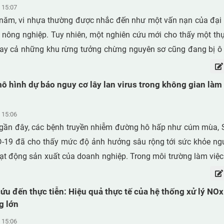
 15:07
 năm, vi nhựa thường được nhắc đến như một vấn nạn của đại
 nông nghiệp. Tuy nhiên, một nghiên cứu mới cho thấy một thự
gay cả những khu rừng tưởng chừng nguyên sơ cũng đang bị ô 
 phải từ mặt đất, mà từ không khí. Những hạt nhựa siêu nhỏ nà
 trời, tích tụ dần và trở thành một dạng ô nhiễm “vô hình” nhưn
mô hình dự báo nguy cơ lây lan virus trong không gian làm v
 15:06
ần đây, các bệnh truyền nhiễm đường hô hấp như cúm mùa, 
ID-19 đã cho thấy mức độ ảnh hưởng sâu rộng tới sức khỏe ng
t động sản xuất của doanh nghiệp. Trong môi trường làm việc
phòng hoặc dây chuyền sản xuất tập trung đông lao động, ngu
ông khí luôn hiện hữu nếu hệ thống thông gió và các biện ph
ứu đến thực tiễn: Hiệu quả thực tế của hệ thống xử lý NOx
hực hiện hiệu quả.
g lớn
 15:06