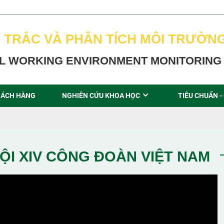
 TRẮC VÀ PHÂN TÍCH MÔI TRƯỜN
L WORKING ENVIRONMENT MONITORING 
ÁCH HÀNG
NGHIÊN CỨU KHOA HỌC
TIÊU CHUẨN -
ỘI XIV CÔNG ĐOÀN VIỆT NAM