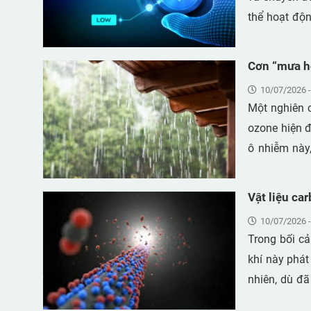
phép người 
thể hoạt độn
tế. Khi kết h
được biến đổ
sản phẩm này
công nghiệp
Cơn “mưa hó
điều kiện nhi
không khí tự
10/07/2026 -
Một nghiên 
ozone hiện đ
ô nhiễm này,
băng, bao gồ
dần bị loại b
Vật liệu ca
10/07/2026 -
Trong bối cả
khí này phát
nhiên, dù đã
vẫn chưa thể