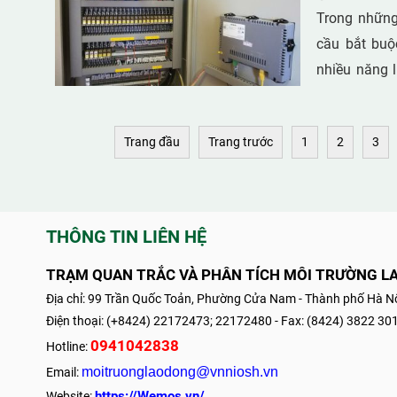
Trong những
cầu bắt buộ
nhiều năng l
đó, NOx là 
nhiễm không 
Trang đầu
Trang trước
1
2
3
THÔNG TIN LIÊN HỆ
TRẠM QUAN TRẮC VÀ PHÂN TÍCH MÔI TRƯỜNG L
Địa chỉ: 99 Trần Quốc Toản, Phường Cửa Nam - Thành phố Hà Nộ
Điện thoại: (+8424) 22172473; 22172480 - Fax: (8424) 3822 30
0941042838
Hotline:
moitruonglaodong@vnniosh.vn
Email:
https://Wemos.vn/
Website: