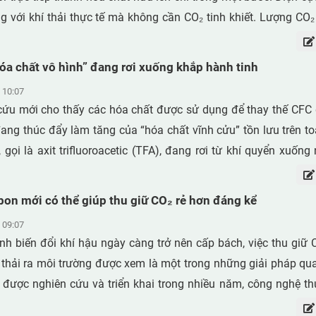
sử dụng tùy chỉnh cường độ và thời gian làm ấm phù hợp với 
g với khí thải thực tế mà không cần CO₂ tinh khiết. Lượng CO₂
ợp với các vật liệu cách nhiệt nhẹ và có khả năng chống chịu thờ
i thành axit formic - một chất có ứng dụng trong năng lượng
 trở thành giải pháp hiệu quả cho các công việc phải duy trì l
. Hệ thống thậm chí còn vận hành hiệu quả ở nồng độ CO₂ th
a chất vô hình” đang rơi xuống khắp hành tinh
ệt độ thấp.
 nhiên.
 10:07
cứu mới cho thấy các hóa chất được sử dụng để thay thế CFC 
ang thúc đẩy làm tăng của “hóa chất vĩnh cửu” tồn lưu trên to
 gọi là axit trifluoroacetic (TFA), đang rơi từ khí quyển xuống
m cả những khu vực xa xôi như Bắc Cực. Ngay cả khi các hóa 
ỏ, vòng đời dài của chúng khiến ô nhiễm vẫn tiếp tục gia tăng.
rbon mới có thể giúp thu giữ CO₂ rẻ hơn đáng kể
 09:07
nh biến đổi khí hậu ngày càng trở nên cấp bách, việc thu giữ 
 thải ra môi trường được xem là một trong những giải pháp qua
 được nghiên cứu và triển khai trong nhiều năm, công nghệ th
 phổ biến rộng rãi. Nguyên nhân chính nằm ở chi phí cao và h