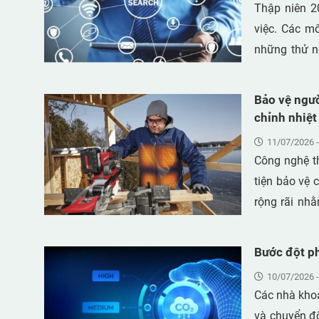
Thập niên 2
việc. Các mô
những thử n
chức. Sự chu
nối và hợp t
Bảo vệ ngườ
đối với công
chỉnh nhiệt
tăng, căng t
11/07/2026 -
năng thích ứng của 
Công nghệ th
tạo (AI) nổi
tiện bảo vệ
cần được quả
rộng rãi nhằ
đến sức khỏe
lạnh. Các sả
nguồn hỗ trợ
mũ bảo hiểm 
Bước đột ph
các nguyên t
hòa thân nhiệt tự nhiên của c
lao động có 
10/07/2026 -
phận gia nhi
Các nhà khoa
hoặc vai. Nh
và chuyển đổ