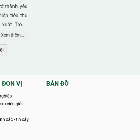
rở thành yêu
iệp tiêu thụ
 xuất. Trong
ả năng gây ô
Xem thêm...
ối
 ĐƠN VỊ
BẢN ĐỒ
nghiệp
ứu viên giỏi
h xác - tin cậy