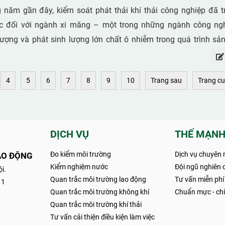
 năm gần đây, kiểm soát phát thải khí thải công nghiệp đã t
c đối với ngành xi măng – một trong những ngành công ngh
ượng và phát sinh lượng lớn chất ô nhiễm trong quá trình sản
một trong những thành phần phát thải đáng chú ý do có kh
khí, tạo mưa axit và ảnh hưởng đến sức khỏe cộng đồng.
4
5
6
7
8
9
10
Trang sau
Trang cu
DỊCH VỤ
THẾ MẠNH
Đo kiểm môi trường
Dịch vụ chuyên 
AO ĐỘNG
Kiểm nghiệm nước
Đội ngũ nghiên c
i.
Quan trắc môi trường lao động
Tư vấn miễn phí
11
Quan trắc môi trường không khí
Chuẩn mực - chín
Quan trắc môi trường khí thải
Tư vấn cải thiện điều kiện làm việc