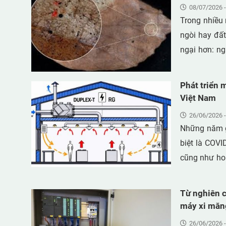
08/07/2026 -
Trong nhiều
ngòi hay đất
ngại hơn: n
nhựa - không
xuống từ bầu
Phát triển 
Việt Nam
26/06/2026 -
Những năm g
biệt là COV
cũng như hoạ
xưởng, văn 
virus qua kh
Từ nghiên c
không được t
máy xi măn
26/06/2026 -