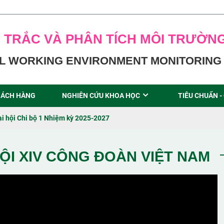
 TRẮC VÀ PHÂN TÍCH MÔI TRƯỜN
L WORKING ENVIRONMENT MONITORING 
ÁCH HÀNG
NGHIÊN CỨU KHOA HỌC
TIÊU CHUẨN -
ại hội Chi bộ 1 Nhiệm kỳ 2025-2027
ỘI XIV CÔNG ĐOÀN VIỆT NAM