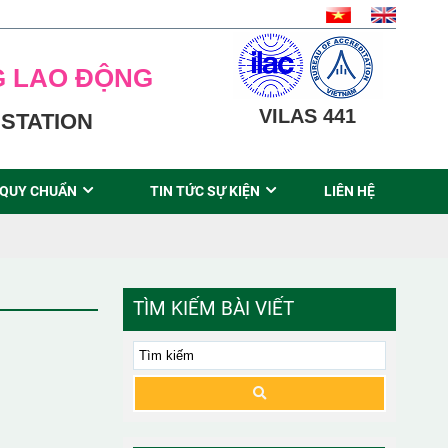
G LAO ĐỘNG
VILAS 441
STATION
 QUY CHUẨN
TIN TỨC SỰ KIỆN
LIÊN HỆ
TÌM KIẾM BÀI VIẾT