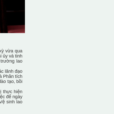
kỳ vừa qua
i ủy và tinh
 trường lao
ác lãnh đạo
à Phân tích
ào tạo, bồi
ị thực hiện
iệc để ngày
Vệ sinh lao