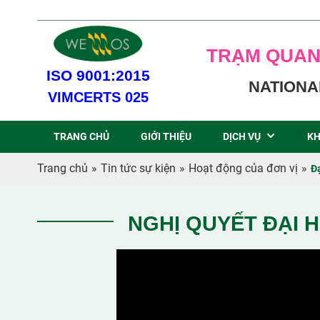
TRẠM QUAN
ISO 9001:2015
NATIONA
VIMCERTS 025
TRANG CHỦ
GIỚI THIỆU
DỊCH VỤ
KH
Trang chủ
»
Tin tức sự kiện
»
Hoạt động của đơn vị
»
Đ
NGHỊ QUYẾT ĐẠI H