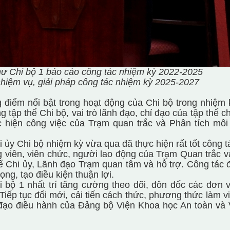
thư Chi bộ 1 báo cáo công tác nhiệm kỳ 2022-2025
iệm vụ, giải pháp công tác nhiệm kỳ 2025-2027
ểm nổi bật trong hoạt động của Chi bộ trong nhiệm 
g tập thể Chi bộ, vai trò lãnh đạo, chỉ đạo của tập thể ch
ực hiện công việc của
Trạm quan trắc và Phân tích môi
 ủy Chi bộ nhiệm kỳ vừa qua đã thực hiện rất tốt công t
g viên, viên chức, người lao động của Trạm Quan trắc v
 Chi ủy, Lãnh đạo Trạm quan tâm và hỗ trợ. Công tác đ
ng, tạo điều kiện thuận lợi.
ộ 1 nhất trí tăng cường theo dõi, đôn đốc các đơn v
Tiếp tục đổi mới, cải tiến cách thức, phương thức làm v
 đạo điều hành của Đảng bộ
Viện Khoa học An toàn và 