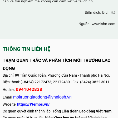
cận và trải nghiệm mà không cần cam kết về tài chính.
Biên dịch: Bích Hà
Nguồn: www.ishn.com
THÔNG TIN LIÊN HỆ
TRẠM QUAN TRẮC VÀ PHÂN TÍCH MÔI TRƯỜNG LAO
ĐỘNG
Địa chỉ: 99 Trần Quốc Toản, Phường Cửa Nam - Thành phố Hà Nội.
Điện thoại: (+8424) 22172473; 22172480 - Fax: (8424) 3822 3011
0941042838
Hotline:
moitruonglaodong@vnniosh.vn
Email:
https://Wemos.vn/
Website:
Cơ quan quyết định thành lập:
Tổng Liên đoàn Lao động Việt Nam.
Cơ quan quản lý trực tiếp:
Viện Khoa học An toàn và Vệ sinh lao