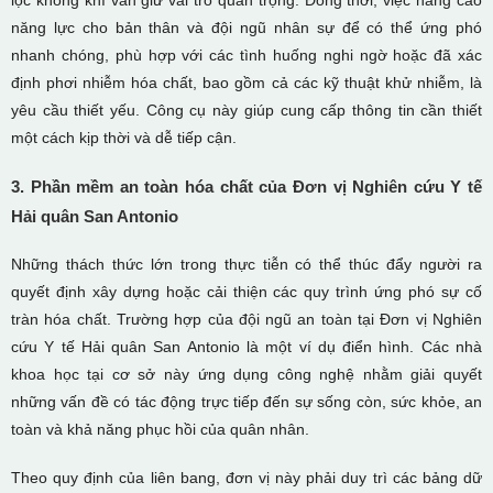
lọc không khí vẫn giữ vai trò quan trọng. Đồng thời, việc nâng cao
năng lực cho bản thân và đội ngũ nhân sự để có thể ứng phó
nhanh chóng, phù hợp với các tình huống nghi ngờ hoặc đã xác
định phơi nhiễm hóa chất, bao gồm cả các kỹ thuật khử nhiễm, là
yêu cầu thiết yếu. Công cụ này giúp cung cấp thông tin cần thiết
một cách kịp thời và dễ tiếp cận.
3. Phần mềm an toàn hóa chất của Đơn vị Nghiên cứu Y tế
Hải quân San Antonio
Những thách thức lớn trong thực tiễn có thể thúc đẩy người ra
quyết định xây dựng hoặc cải thiện các quy trình ứng phó sự cố
tràn hóa chất. Trường hợp của đội ngũ an toàn tại Đơn vị Nghiên
cứu Y tế Hải quân San Antonio là một ví dụ điển hình. Các nhà
khoa học tại cơ sở này ứng dụng công nghệ nhằm giải quyết
những vấn đề có tác động trực tiếp đến sự sống còn, sức khỏe, an
toàn và khả năng phục hồi của quân nhân.
Theo quy định của liên bang, đơn vị này phải duy trì các bảng dữ