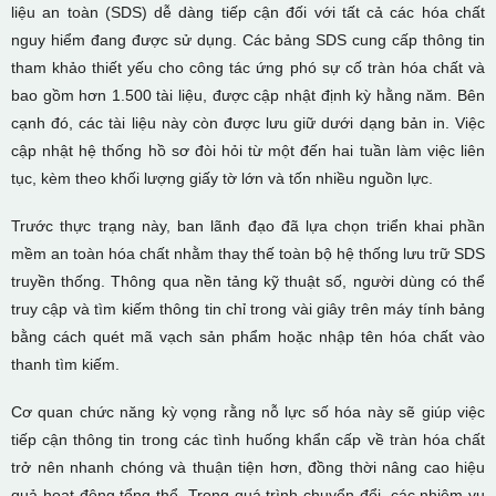
liệu an toàn (SDS) dễ dàng tiếp cận đối với tất cả các hóa chất
nguy hiểm đang được sử dụng. Các bảng SDS cung cấp thông tin
tham khảo thiết yếu cho công tác ứng phó sự cố tràn hóa chất và
bao gồm hơn 1.500 tài liệu, được cập nhật định kỳ hằng năm. Bên
cạnh đó, các tài liệu này còn được lưu giữ dưới dạng bản in. Việc
cập nhật hệ thống hồ sơ đòi hỏi từ một đến hai tuần làm việc liên
tục, kèm theo khối lượng giấy tờ lớn và tốn nhiều nguồn lực.
Trước thực trạng này, ban lãnh đạo đã lựa chọn triển khai phần
mềm an toàn hóa chất nhằm thay thế toàn bộ hệ thống lưu trữ SDS
truyền thống. Thông qua nền tảng kỹ thuật số, người dùng có thể
truy cập và tìm kiếm thông tin chỉ trong vài giây trên máy tính bảng
bằng cách quét mã vạch sản phẩm hoặc nhập tên hóa chất vào
thanh tìm kiếm.
Cơ quan chức năng kỳ vọng rằng nỗ lực số hóa này sẽ giúp việc
tiếp cận thông tin trong các tình huống khẩn cấp về tràn hóa chất
trở nên nhanh chóng và thuận tiện hơn, đồng thời nâng cao hiệu
quả hoạt động tổng thể. Trong quá trình chuyển đổi, các nhiệm vụ