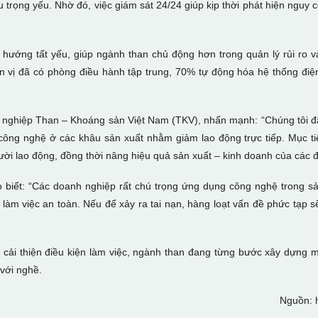
u trọng yếu. Nhờ đó, việc giám sát 24/24 giúp kịp thời phát hiện nguy 
u hướng tất yếu, giúp ngành than chủ động hơn trong quản lý rủi ro
ơn vị đã có phòng điều hành tập trung, 70% tự động hóa hệ thống đi
hiệp Than – Khoáng sản Việt Nam (TKV), nhấn mạnh: “Chúng tôi đã 
công nghệ ở các khâu sản xuất nhằm giảm lao động trực tiếp. Mục ti
gười lao động, đồng thời nâng hiệu quả sản xuất – kinh doanh của các đ
biết: “Các doanh nghiệp rất chú trọng ứng dụng công nghệ trong sản
àm việc an toàn. Nếu để xảy ra tai nạn, hàng loạt vấn đề phức tạp sẽ
 cải thiện điều kiện làm việc, ngành than đang từng bước xây dựng 
 với nghề.
Nguồn: 