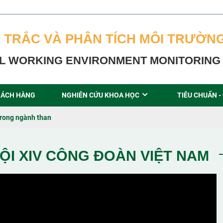
 TRẮC VÀ PHÂN TÍCH MÔI TRƯỜN
L WORKING ENVIRONMENT MONITORING 
ÁCH HÀNG
NGHIÊN CỨU KHOA HỌC
TIÊU CHUẨN -
trong ngành than
ỘI XIV CÔNG ĐOÀN VIỆT NAM