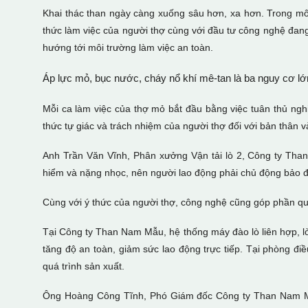
Khai thác than ngày càng xuống sâu hơn, xa hơn. Trong môi 
thức làm việc của người thợ cùng với đầu tư công nghệ đang 
hướng tới môi trường làm việc an toàn.
Áp lực mỏ, bục nước, cháy nổ khí mê-tan là ba nguy cơ lớ
Mỗi ca làm việc của thợ mỏ bắt đầu bằng việc tuân thủ nghi
thức tự giác và trách nhiệm của người thợ đối với bản thân 
Anh Trần Văn Vĩnh, Phân xưởng Vận tải lò 2, Công ty Than
hiểm và nặng nhọc, nên người lao động phải chủ động bảo 
Cùng với ý thức của người thợ, công nghệ cũng góp phần qu
Tại Công ty Than Nam Mẫu, hệ thống máy đào lò liên hợp, lò 
tăng độ an toàn, giảm sức lao động trực tiếp. Tại phòng đ
quá trình sản xuất.
Ông Hoàng Công Tĩnh, Phó Giám đốc Công ty Than Nam Mẫu,