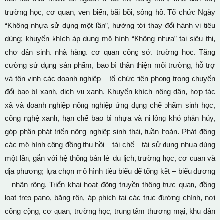
trường học, cơ quan, ven biển, bãi bồi, sông hồ. Tổ chức Ngày
“Không nhựa sử dụng một lần”, hướng tới thay đổi hành vi tiêu
dùng; khuyến khích áp dụng mô hình “Không nhựa” tại siêu thị,
chợ dân sinh, nhà hàng, cơ quan công sở, trường học. Tăng
cường sử dụng sản phẩm, bao bì thân thiện môi trường, hỗ trợ
và tôn vinh các doanh nghiệp – tổ chức tiên phong trong chuyển
đổi bao bì xanh, dịch vụ xanh. Khuyến khích nông dân, hợp tác
xã và doanh nghiệp nông nghiệp ứng dụng chế phẩm sinh học,
công nghệ xanh, hạn chế bao bì nhựa và ni lông khó phân hủy,
góp phần phát triển nông nghiệp sinh thái, tuần hoàn. Phát động
các mô hình cộng đồng thu hồi – tái chế – tái sử dụng nhựa dùng
một lần, gắn với hệ thống bán lẻ, du lịch, trường học, cơ quan và
địa phương; lựa chọn mô hình tiêu biểu để tổng kết – biểu dương
– nhân rộng. Triển khai hoạt động truyền thông trực quan, đồng
loạt treo pano, băng rôn, áp phích tại các trục đường chính, nơi
công cộng, cơ quan, trường học, trung tâm thương mại, khu dân