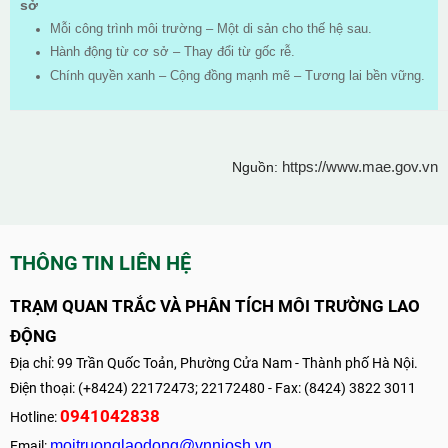
sở
Mỗi công trình môi trường – Một di sản cho thế hệ sau.
Hành động từ cơ sở – Thay đổi từ gốc rễ.
Chính quyền xanh – Cộng đồng mạnh mẽ – Tương lai bền vững.
https://www.mae.gov.vn
Nguồn:
THÔNG TIN LIÊN HỆ
TRẠM QUAN TRẮC VÀ PHÂN TÍCH MÔI TRƯỜNG LAO
ĐỘNG
Địa chỉ: 99 Trần Quốc Toản, Phường Cửa Nam - Thành phố Hà Nội.
Điện thoại: (+8424) 22172473; 22172480 - Fax: (8424) 3822 3011
0941042838
Hotline:
moitruonglaodong@vnniosh.vn
Email: