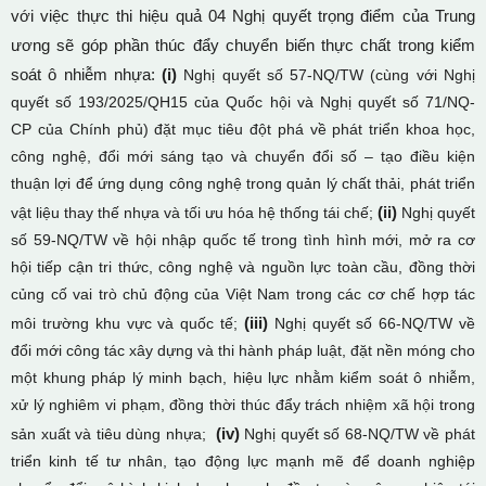
với việc thực thi hiệu quả 04 Nghị quyết trọng điểm của Trung
ương sẽ góp phần thúc đẩy chuyển biến thực chất trong kiểm
soát ô nhiễm nhựa:
(i)
Nghị quyết số 57-NQ/TW (cùng với Nghị
quyết số 193/2025/QH15 của Quốc hội và Nghị quyết số 71/NQ-
CP của Chính phủ) đặt mục tiêu đột phá về phát triển khoa học,
công nghệ, đổi mới sáng tạo và chuyển đổi số – tạo điều kiện
thuận lợi để ứng dụng công nghệ trong quản lý chất thải, phát triển
(ii)
vật liệu thay thế nhựa và tối ưu hóa hệ thống tái chế;
Nghị quyết
số 59-NQ/TW về hội nhập quốc tế trong tình hình mới, mở ra cơ
hội tiếp cận tri thức, công nghệ và nguồn lực toàn cầu, đồng thời
củng cố vai trò chủ động của Việt Nam trong các cơ chế hợp tác
(iii)
môi trường khu vực và quốc tế;
Nghị quyết số 66-NQ/TW về
đổi mới công tác xây dựng và thi hành pháp luật, đặt nền móng cho
một khung pháp lý minh bạch, hiệu lực nhằm kiểm soát ô nhiễm,
xử lý nghiêm vi phạm, đồng thời thúc đẩy trách nhiệm xã hội trong
(iv)
sản xuất và tiêu dùng nhựa;
Nghị quyết số 68-NQ/TW về phát
triển kinh tế tư nhân, tạo động lực mạnh mẽ để doanh nghiệp