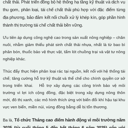
chất thải. Phát triển đồng bộ hệ thống hạ tầng kỹ thuật và dịch vụ
thu gom, phân loại, tái chế chất thải phù hợp với đặc điểm từng
địa phương, bảo đảm kết nối chuỗi xử lý khép kín, góp phần hình
thành thị trường tái chế chất thải bền vững.
Ưu tiên áp dụng công nghệ cao trong sản xuất nông nghiệp – chăn
nuôi, nhằm giảm thiểu phát sinh chất thải nhựa, nhất là từ bao bì
phân bón, thuốc bảo vệ thực vật, tấm lót chuồng trại và vật tư nông
nghiệp khác.
Thúc đẩy thực hiện phân loại rác tại nguồn, kết nối với hệ thống tái
chế; tăng cường hỗ trợ kỹ thuật và thể chế cho chính quyền cơ sở
trong triển khai. Hỗ trợ xây dựng các công trình bảo vệ môi
trường vì lợi ích cộng đồng, đặc biệt trong xây dựng nông thôn
mới, đô thị xanh, các mô hình thích ứng với biến đổi khí hậu tại khu
vực ven biển, miền núi, vùng đồng bằng dễ bị tổn thương.
Tổ chức Tháng cao điểm hành động vì môi trường năm
Ba là,
2025 (từ
cuối tháng 5 đến hết tháng 6 năm 2025)
gắn với