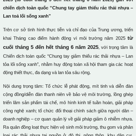
chiến dịch toàn quốc “Chung tay giảm thiểu rác thải nhựa –
Lan toả lối sống xanh”
Trên cơ sở tình hình thực tiễn và chỉ đạo của Trung ương, triển
từ
khai Tháng cao điểm hành động vì môi trường năm 2025
cuối tháng 5 đến hết tháng 6 năm 2025
, với trọng tâm là
Chiến dịch toàn quốc “Chung tay giảm thiểu rác thải nhựa – Lan
tỏa lối sống xanh”, nhằm huy động toàn xã hội tham gia các hoạt
động thiết thực, đa dạng và lan tỏa sâu rộng.
Nội dung trọng tâm: Tổ chức lễ phát động, mít tinh và diễn đàn
cộng đồng/diễn đàn thanh niên về bảo vệ môi trường, lồng ghép
triển lãm sản phẩm tái chế, mô hình kinh tế tuần hoàn, giải pháp
công nghệ xanh; tổ chức đối thoại chính sách giữa người dân –
doanh nghiệp – cơ quan quản lý về giải pháp giảm ô nhiễm nhựa.
Ra quân đồng loạt thực hiện vệ sinh môi trường, thu gom và phân
loại rác thải nhựa tại nguồn ở đô thị, nông thôn, khu dân cư,