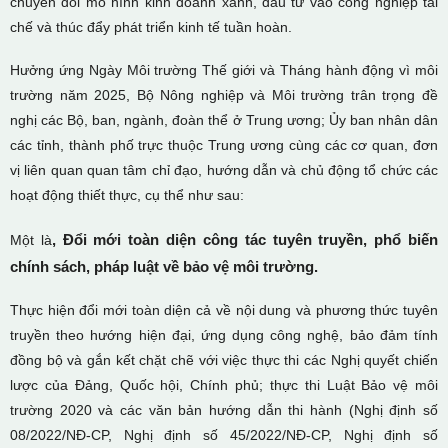
chuyển đổi mô hình kinh doanh xanh, đầu tư vào công nghiệp tái
chế và thúc đẩy phát triển kinh tế tuần hoàn.
Hưởng ứng Ngày Môi trường Thế giới và Tháng hành động vì môi
trường năm 2025, Bộ Nông nghiệp và Môi trường trân trọng đề
nghị các Bộ, ban, ngành, đoàn thể ở Trung ương; Ủy ban nhân dân
các tỉnh, thành phố trực thuộc Trung ương cùng các cơ quan, đơn
vị liên quan quan tâm chỉ đạo, hướng dẫn và chủ động tổ chức các
hoạt động thiết thực, cụ thể như sau:
, Đổi mới toàn diện công tác tuyên truyền, phổ biến
Một là
chính sách, pháp luật về bảo vệ môi trường.
Thực hiện đổi mới toàn diện cả về nội dung và phương thức tuyên
truyền theo hướng hiện đại, ứng dụng công nghệ, bảo đảm tính
đồng bộ và gắn kết chặt chẽ với việc thực thi các Nghị quyết chiến
lược của Đảng, Quốc hội, Chính phủ; thực thi Luật Bảo vệ môi
trường 2020 và các văn bản hướng dẫn thi hành (Nghị định số
08/2022/NĐ-CP, Nghị định số 45/2022/NĐ-CP, Nghị định số