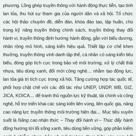
phương. Lồng ghép truyền thông với hành động thực tiễn, tạo tính
lan tỏa, thu hút sự tham gia của người dân và xã hội. Tổ chức
các hội thảo chuyên đề, diễn đàn, khóa đào tạo, tập huấn, chú
trọng kỹ năng truyền thông chính sách, truyền thông thay đổi
hành vi, truyền thông định hướng hành động, gắn với biểu dương,
nhân rộng mô hình, sáng kiến hiệu quả. Thiết lập cơ chế khen
thưởng, truyền thông vinh danh tập thể, cá nhân có sáng kiến tiêu
biểu, đóng góp tích cực trong bảo vệ môi trường, xử lý chất thải
nhựa, tiêu dùng xanh, đổi mới công nghệ… nhằm tạo động lực,
lan tỏa giá trị tích cực trong xã hội. Tăng cường hợp tác quốc tế,
phối hợp chặt chẽ với các đối tác như UNEP, UNDP, WB, GIZ,
JICA, KOICA… để tranh thủ nguồn lực kỹ thuật, tài chính và công
nghệ, hỗ trợ triển khai các sáng kiến liên vùng, liên quốc gia, nâng
cao năng lực truyền thông môi trường hiện đại… Mục tiêu xuyên
suốt là
Nâng cao nhận thức – Thay đổi hành vi – Thúc đẩy hành
động
hướng tới lối sống xanh, tiêu dùng bền vững, góp phần kiểm