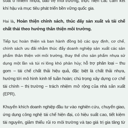
soát ô nhiễm nhựa, bảo vệ môi trường, thực hiện các cam kết
khí hậu và mục tiêu phát triển bền vững quốc gia
.
, Hoàn thiện chính sách, thúc đẩy sản xuất và tái chế
Hai là
chất thải theo hướng thân thiện môi trường.
Tiếp tục hoàn thiện và ban hành đồng bộ các quy định, cơ chế,
chính sách ưu đãi nhằm thúc đẩy doanh nghiệp sản xuất các sản
phẩm thân thiện với môi trường, thay thế cho sản phẩm nhựa sử
ỗ trợ phân loại – thu
dụng một lần và túi ni lông khó phân hủy; h
gom – tái chế chất thải hiệu quả, đặc biệt là chất thải nhựa,
hướng tới mô hình kinh tế tuần hoàn; chú trọng xây dựng cơ chế
tài chính – thị trường – trách nhiệm mở rộng của nhà sản xuất
(EPR).
Khuyến khích doanh nghiệp đầu tư vào nghiên cứu, chuyển giao,
ứng dụng công nghệ tái chế hiện đại, có hiệu suất cao, tiết kiệm
tài nguyên, giảm thiểu rủi ro môi trường và tạo giá trị gia tăng từ