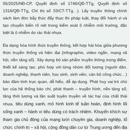
05/2025/NĐ-CP, Quyết định số 1746/QĐ-TTg, Quyết định số
1316/QĐ-TTg, Chỉ thị số 33/CT-TTg…). Lấy truyền thông chính
sách làm đòn bẩy thúc đẩy thực thi pháp luật, thay đổi hành vi và
tạo chuyển biến rõ nét trong kiểm soát ô nhiễm môi trường, đặc
biệt là ô nhiễm do rác thải nhựa.
Đa dạng hóa hình thức truyền thông, kết hợp hài hòa giữa phương
thức truyền thống và hiện đại (infographic, video ngắn, mạng xã
hội, nền tảng số). Xây dựng bộ sản phẩm truyền thông trọng điểm,
thiết kế sáng tạo, phù hợp với từng nhóm đối tượng (người dân,
doanh nghiệp, thanh niên, học sinh, sinh viên, cán bộ công chức…)
bảo đảm tính trực quan, dễ hiểu, dễ áp dụng. Phát huy vai trò chủ
lực của hệ thống báo chí, phát thanh – truyền hình, nền tảng số;
tăng thời lượng và tần suất tuyên truyền về tác hại của chất thải
tiêu dùng xanh, mô hình kinh tế tuần hoàn, định hình lối
nhựa,
sống xanh – hành vi tiêu dùng có trách nhiệm. Khuyến khích sự
tham gia chủ động của mạng lưới chuyên gia, doanh nghiệp, tổ
chức chính trị – xã hội, cộng đồng dân cư từ Trung ương đến địa