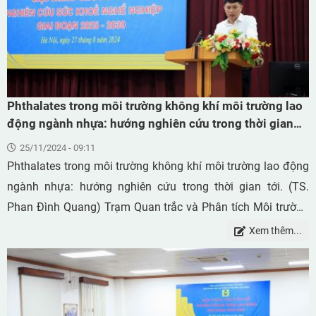
Phthalates trong môi trường không khí môi trường lao
động ngành nhựa: hướng nghiên cứu trong thời gian
tới
25/11/2024 - 09:11
Phthalates trong môi trường không khí môi trường lao động
ngành nhựa: hướng nghiên cứu trong thời gian tới. (TS.
Phan Đình Quang) Trạm Quan trắc và Phân tích Môi trường
Lao động, Viện Khoa học An toàn và Vệ sinh Lao động, 99
Xem thêm...
Trần Quốc Toản, Hoàn Kiếm, Hà Nội.