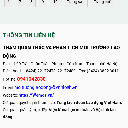
6
7
8
9
10
Trang sau
Trang cuối
THÔNG TIN LIÊN HỆ
TRẠM QUAN TRẮC VÀ PHÂN TÍCH MÔI TRƯỜNG LAO
ĐỘNG
Địa chỉ: 99 Trần Quốc Toản, Phường Cửa Nam - Thành phố Hà Nội.
Điện thoại: (+8424) 22172473; 22172480 - Fax: (8424) 3822 3011
0941042838
Hotline:
moitruonglaodong@vnniosh.vn
Email:
https://Wemos.vn/
Website:
Cơ quan quyết định thành lập:
Tổng Liên đoàn Lao động Việt Nam.
Cơ quan quản lý trực tiếp:
Viện Khoa học An toàn và Vệ sinh lao
động.