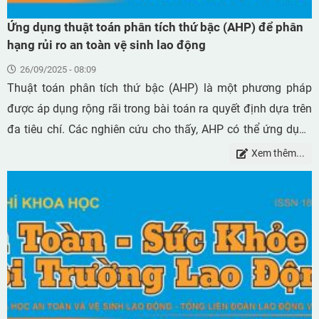
Ứng dụng thuật toán phân tích thứ bậc (AHP) để phân
hạng rủi ro an toàn vệ sinh lao động
26/09/2025 - 08:09
Thuật toán phân tích thứ bậc (AHP) là một phương pháp
được áp dụng rộng rãi trong bài toán ra quyết định dựa trên
đa tiêu chí. Các nghiên cứu cho thấy, AHP có thể ứng dụng
trong các lĩnh vực môi trường, quản lý lũ lụt, sạt lỡ đất và
Xem thêm...
trong nghiên cứu không gian. Trong nghiên cứu này, AHP
được giới thiệu một cách tổng quan và đề xuất áp dụng
trong phân hạng rủi ro an toàn vệ sinh lao động. Với phương
pháp này, nhóm nghiên cứu đã thực hiện phân hạng rủi ro
an toàn vệ sinh lao động trong cơ sở chế biến thủy sản cho
một số vị trí công việc dựa trên 4 tiêu chí: nhiệt độ, nồng độ
H2S, nhịp tim trung bình và số lượng thao tác lập lại. Với 4 vị
trí khảo sát, kết quả phân hạng đã chỉ ra vị trí công việc sơ