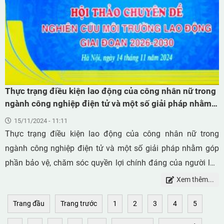
Thực trạng điều kiện lao động của công nhân nữ trong
ngành công nghiệp điện tử và một số giải pháp nhằm
góp phần bảo vệ, chăm sóc quyền lợi chính đáng của
15/11/2024 - 11:11
người lao động. (ThS. Vũ Duy Thanh, và Cộng sự)
Thực trạng điều kiện lao động của công nhân nữ trong
ngành công nghiệp điện tử và một số giải pháp nhằm góp
phần bảo vệ, chăm sóc quyền lợi chính đáng của người lao
động. (ThS. Vũ Duy Thanh, và Cộng sự) Trạm Quan trắc và
Xem thêm...
Phân tích Môi trường Lao động, Viện Khoa học An toàn và
Trang đầu
Trang trước
1
2
3
4
5
Vệ sinh Lao động, 99 Trần Quốc Toản, Hoàn Kiếm, Hà Nội.