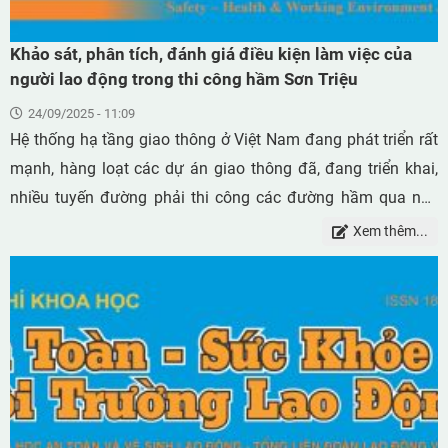
chế, tinh chế có mức rủi ro là cao nhất, cần ưu tiên có giải
pháp để cải thiện điều kiện lao động.
Khảo sát, phân tích, đánh giá điều kiện làm việc của
người lao động trong thi công hầm Sơn Triệu
24/09/2025 - 11:09
Hệ thống hạ tầng giao thông ở Việt Nam đang phát triển rất
mạnh, hàng loạt các dự án giao thông đã, đang triển khai,
nhiều tuyến đường phải thi công các đường hầm qua núi.
Phương pháp thi công khai đào đường hầm bằng khoan nổ
Xem thêm...
mìn đã và đang được áp dụng phổ biến ở nước ta, như hầm
Trường Vinh, Thần Vũ, Dốc Sạn, Sơn Triệu và nhiều hầm
khác sẽ được thi công trong thời gian tới. Thi công hầm
bằng phương pháp khoan nổ mìn có nhiều ưu điểm nhưng
cũng tiềm ẩn khá nhiều nguy cơ mất an toàn vệ sinh lao
động. Bài báo tiến hành khảo sát, phân tích, đánh giá môi
trường lao động và ecgonomi cho các công đoạn chính