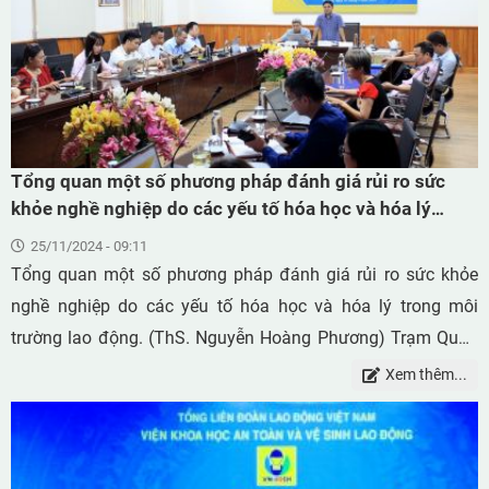
Tổng quan một số phương pháp đánh giá rủi ro sức
khỏe nghề nghiệp do các yếu tố hóa học và hóa lý
trong môi trường lao động
25/11/2024 - 09:11
Tổng quan một số phương pháp đánh giá rủi ro sức khỏe
nghề nghiệp do các yếu tố hóa học và hóa lý trong môi
trường lao động. (ThS. Nguyễn Hoàng Phương) Trạm Quan
trắc và Phân tích Môi trường Lao động, Viện Khoa học An
Xem thêm...
toàn và Vệ sinh Lao động, 99 Trần Quốc Toản, Hoàn Kiếm,
Hà Nội.