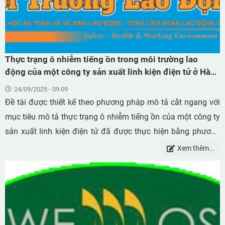
có thể ăn mòn da, gây thương tật cho mắt và kích thích
đường hô hấp dẫn đến phù phổi.
Thực trạng ô nhiễm tiếng ồn trong môi trường lao
động của một công ty sản xuất linh kiện điện tử ở Hà
Nam, năm 2023
24/09/2025 - 09:09
Đề tài được thiết kế theo phương pháp mô tả cắt ngang với
mục tiêu mô tả thực trạng ô nhiễm tiếng ồn của một công ty
sản xuất linh kiện điện tử đã được thực hiện bằng phương
pháp quan trắc môi trường lao động, kết hợp điều tra đặc
Xem thêm...
điểm loại tiếng ồn mà người lao động phải tiếp xúc bằng
bảng kiểm. Kết quả cho thấy: Trong 34 mẫu đo tiếng ồn môi
trường lao động có 26,5% mẫu đo tiếng ồn chung vượt quá
tiêu chuẩn cho phép; cường độ tiếng ồn cao nhất là
88,8dBA. Các mẫu tiếng ồn vượt tiêu chuẩn cho phép đều ở