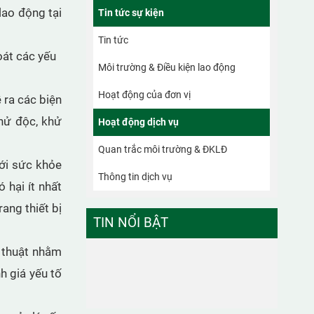
lao động tại
Tin tức sự kiện
Tin tức
oát các yếu
Môi trường & Điều kiện lao động
Hoạt động của đơn vị
 ra các biện
khử độc, khử
Hoạt động dịch vụ
Quan trắc môi trường & ĐKLĐ
với sức khỏe
Thông tin dịch vụ
 hại ít nhất
ang thiết bị
TIN NỔI BẬT
ỹ thuật nhằm
h giá yếu tố