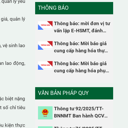
 quản lý yếu
THÔNG BÁO
giá, quản lý
Thông báo: mời đơn vị tư
vấn lập E-HSMT, đánh
giá E-HSDT, thẩm định E-
Toàn thể Đảng viên, cán bộ
Thông báo: Mời báo giá
HSMT, thẩm định kết quả
nghiên cứu và người lao động
 vệ sinh lao
cung cấp hàng hóa thực
lựa chon nhà thầu
của Trạm Quan trắc và Phân tích
hiện nhiệm vụ 2026
môi trường lao động tham gia
àn lao động,
Thông báo: Mời báo giá
học tập Hội nghị toàn quốc
cung cấp hàng hóa phục
quán triệt Nghị quyết 79 và 80
vụ cho hoạt động nghiên
của Bộ Chính trị
cứu năm 2026
VĂN BẢN PHÁP QUY
ặc biệt nặng
Gặp mặt tri ân cán bộ hưu trí các
 số chỉ tiêu
Thông tư 92/2025/TT-
thời kỳ, truyền thống tốt đẹp
BNNMT Ban hành QCVN
của Trạm Quan trắc và Phân tích
99:2025/BNNMT quy
ều kiện thực
môi trường lao động