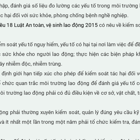
hập, đánh giá số liệu đo lường các yếu tố trong môi trường 
ác hại đối với sức khỏe, phòng chống bệnh nghề nghiệp.
ều 18 Luật An toàn, vệ sinh lao động 2015
có nêu về kiểm s
m soát yếu tố nguy hiểm, yếu tố có hại tại nơi làm việc để đề
c sức khỏe cho người lao động; thực hiện các biện pháp 
gây nhiễm độc, nhiễm trùng.
 định giới hạn tiếp xúc cho phép để kiểm soát tác hại đối 
 chức quan trắc môi trường lao động để đánh giá yếu tố có
 trường lao động phải có đủ điều kiện về cơ sở, vật chất, tr
 động phải thường xuyên kiểm soát, quản lý đúng yêu cầu k
và ít nhất một lần trong một năm phải tổ chức kiểm tra, đán