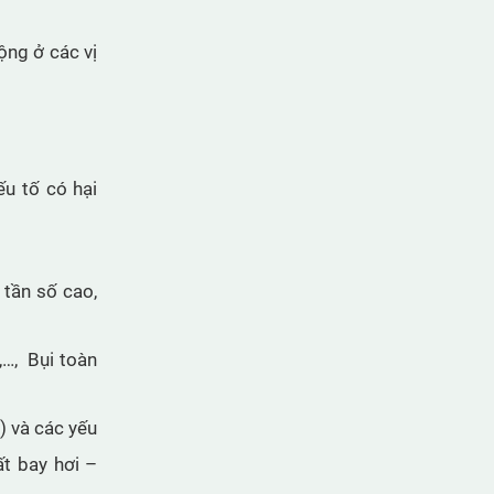
ộng ở các vị
ếu tố có hại
 tần số cao,
g,…, Bụi toàn
) và các yếu
ất bay hơi –