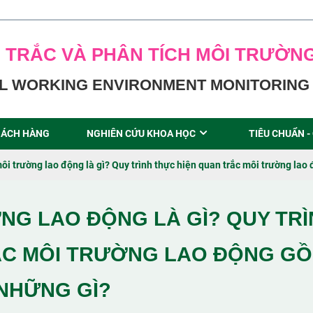
 TRẮC VÀ PHÂN TÍCH MÔI TRƯỜN
L WORKING ENVIRONMENT MONITORING 
ÁCH HÀNG
NGHIÊN CỨU KHOA HỌC
TIÊU CHUẨN -
ôi trường lao động là gì? Quy trình thực hiện quan trắc môi trường la
NG LAO ĐỘNG LÀ GÌ? QUY TRÌ
ẮC MÔI TRƯỜNG LAO ĐỘNG G
NHỮNG GÌ?