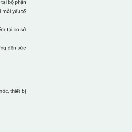
 tại bộ phận
2025-2030
i mỗi yếu tố
ểm tại cơ sở
ưởng đến sức
Đại hội Chi bộ 1 Nhiệm kỳ 2025-
2027
:
óc, thiết bị