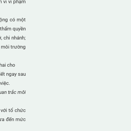
h vi vi phạm
động có một
ó thẩm quyền
, chi nhánh;
c môi trường
hai cho
iết ngay sau
việc.
uan trắc môi
 với tổ chức
hưa đến mức