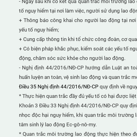
- Ngay sau khi có kết quả quan trắc môi trường lao 
tố nguy hiểm tại nơi làm việc, người sử dụng lao độ
+ Thông báo công khai cho người lao động tại nơi 
yếu tố nguy hiểm;
+ Cung cấp thông tin khi tổ chức công đoàn, cơ qua
+ Có biện pháp khắc phục, kiểm soát các yếu tố nguy
động, chăm sóc sức khỏe cho người lao động.
- Nghị định 44/2016/NĐ-CP hướng dẫn Luật an toàn
huấn luyện an toàn, vệ sinh lao động và quan trắc m
Điều 35 Nghị định 44/2016/NĐ-CP
quy định về nguy
* Thực hiện quan trắc đầy đủ yếu tố có hại được liệ
Khoản 3 Điều 33 Nghị định 44/2016/NĐ-CP quy định:
nhọc độc hại nguy hiểm, khi quan trắc môi trường 
tâm sinh lý lao động Ec-gô-nô-my.
* Quan trắc môi trường lao động thực hiện theo đ