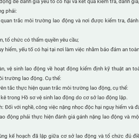
động để đánh giá yếu tố có hại và kết quả kiểm tra, đánh giá,
ng phải:
quan trắc môi trường lao động và nơi được kiểm tra, đánh 
n, tổ chức có thẩm quyền yêu cầu;
 hiểm, yếu tố có hại tại nơi làm việc nhằm bảo đảm an toàn,
, vệ sinh lao động về hoạt động kiểm định kỹ thuật an to
ôi trường lao động. Cụ thể:
ên tắc thực hiện quan trắc môi trường lao động, cụ thể:
t kê trong Hồ sơ vệ sinh lao động do cơ sở lao động lập.
 Đối với nghề, công việc nặng nhọc độc hại nguy hiểm và đ
lao động phải thực hiện đánh giá gánh nặng lao động và một
úng kế hoạch đã lập giữa cơ sở lao động và tổ chức đủ đi