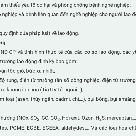
, giảm thiểu yếu tố có hại và phòng chống bệnh nghề nghiệp;
nghiệp và bệnh liên quan đến nghề nghiệp cho người lao đ
quy định của pháp luật về lao động.
ộng
/NĐ-CP và tình hình thực tế của các cơ sở lao động, các y
 trường lao động định kỳ bao gồm:
ận tốc gió, bức xạ nhiệt;
 độ rung, điện từ trường tần số công nghiệp, điện từ trường
 xạ không ion hóa (Tia UV tử ngoại…);
kim loại (asen, thủy ngân, cadmi, chì,…), bụi bông, bụi amiăn
 thường (NOx, SO
, CO, CO
, Hơi axit, Ozon, H
S, mercaptan,…
2
2
2
ates, PGME, EGBE, EGEEA, aldehydes…. Và các loại hóa ch