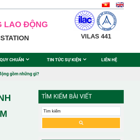
G LAO ĐỘNG
VILAS 441
STATION
 QUY CHUẨN
TIN TỨC SỰ KIỆN
LIÊN HỆ
o động gồm những gì?
NH
TÌM KIẾM BÀI VIẾT
ỒM