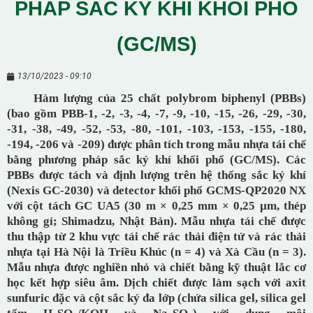
PHÁP SẮC KÝ KHÍ KHỐI PHỔ
(GC/MS)
13/10/2023 - 09:10
Hàm lượng của 25 chất polybrom biphenyl (PBBs)
(bao gồm PBB-1, -2, -3, -4, -7, -9, -10, -15, -26, -29, -30,
-31, -38, -49, -52, -53, -80, -101, -103, -153, -155, -180,
-194, -206 và -209) được phân tích trong mẫu nhựa tái chế
bằng phương pháp sắc ký khí khối phổ (GC/MS). Các
PBBs được tách và định lượng trên hệ thống sắc ký khí
(Nexis GC-2030) và detector khối phổ GCMS-QP2020 NX
với cột tách GC UA5 (30 m × 0,25 mm × 0,25 µm, thép
không gỉ; Shimadzu, Nhật Bản). Mẫu nhựa tái chế được
thu thập từ 2 khu vực tái chế rác thải điện tử và rác thải
nhựa tại Hà Nội là Triều Khúc (n = 4) và Xà Cầu (n = 3).
Mẫu nhựa được nghiền nhỏ và chiết bằng kỹ thuật lắc cơ
học kết hợp siêu âm. Dịch chiết được làm sạch với axit
sunfuric đặc và cột sắc ký đa lớp (chứa silica gel, silica gel