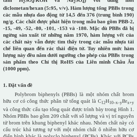
tẩm H
SO
/KOH và Na
SO
) với dung môi
2
4
2
4
diclometan/hexan (5:95, v/v). Hàm lượng tổng PBBs trong
các mẫu nhựa dao động từ 14,5 đến 376 (trung bình 190)
ng/g. Các chất được phát hiện trong mẫu bao gồm PBB-2,
-15, -49, -52, -80, -101, -153 và -180. Mặc dù PBBs đã bị
ngừng sản xuất từ những năm 1970, hàm lượng vết của
các chất này vẫn được tìm thấy trong các mẫu nhựa tái
chế liên quan đến rác thải điện tử. Tuy nhiên mức hàm
lượng này đều nằm dưới ngưỡng cho phép của PBBs trong
sản phẩm theo Chỉ thị RoHS của Liên minh Châu Âu
(1000 ppm).
1. Đặt vấn đề
Polybrom biphenyls (PBBs) là một nhóm chất brom
hữu cơ có công thức phân tử tổng quát là C
H
Br
12
10–x–y
x+y
và công thức cấu tạo tổng quát được trình bày trong Hình 1.
Nhóm PBBs bao gồm 209 chất với số lượng và vị trí nguyên
tử brom trên khung biphenyl khác nhau. Nhóm chất này có
cấu trúc khá tương tự với một nhóm chất ô nhiễm hữu cơ
điển hình khác là polyclo biphenyl (PCBs). Khác với PCBs