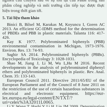
nghiên cứu chuyên sâu về sự tồn tại của PBBs trong sản
phẩm công nghiệp và môi trường cần tiếp tục được thực
hiện trong thời gian tới.
5. Tài liệu tham khảo
Binici B, Bilsel M, Karakas M, Koyuncu I, Goren AC
2013. An efficient GC-IDMS method for the determination
of PBDEs and PBB in plastic materials. Talanta 116: 417-
426.
Kay
K 1977.
Polybrominated biphenyls (PBB)
environmental contamination in Michigan, 1973-1976.
Environ. Res. 13
:
74-93.
Saghir
SA 2014
. Polybrominated biphenyls (PBBs).
Encyclopedia of Toxicology 3
:
1028-1031.
Shao
M
, Jiang
J
, Li
M
, Wu
L
,
Hu
M 2016.
Recent
developments in the analysis of polybrominated diphenyl
ethers and polybrominated biphenyls in plastic. Rev. Anal.
Chem. 35
:
133-143.
European Council 2011. Directive 2011/65/EU of the
European Parliament and of the Council of 8 June 2011 on
the restriction of the use of certain hazardous substances in
https://eur-
electrical and electronic equipment.
lex.europa.eu/legal-content/EN/TXT/?
uri=celex%3A32011L0065.
Li
Y
, Wang
T
, Hashi
Y
, Li
H
, Lin
JM 2009.
Determination