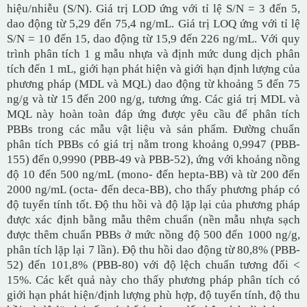
hiệu/nhiễu (S/N). Giá trị LOD ứng với tỉ lệ S/N = 3 đến 5,
dao động từ 5,29 đến 75,4 ng/mL. Giá trị LOQ ứng với tỉ lệ
S/N = 10 đến 15, dao động từ 15,9 đến 226 ng/mL. Với quy
trình phân tích 1 g mẫu nhựa và định mức dung dịch phân
tích đến 1 mL, giới hạn phát hiện và giới hạn định lượng của
phương pháp (MDL và MQL) dao động từ khoảng 5 đến 75
ng/g và từ 15 đến 200 ng/g, tương ứng. Các giá trị MDL và
MQL này hoàn toàn đáp ứng được yêu cầu để phân tích
PBBs trong các mẫu vật liệu và sản phẩm. Đường chuẩn
phân tích PBBs có giá trị nằm trong khoảng 0,9947 (PBB-
155) đến 0,9990 (PBB-49 và PBB-52), ứng với khoảng nồng
độ 10 đến 500 ng/mL (mono- đến hepta-BB) và từ 200 đến
2000 ng/mL (octa- đến deca-BB), cho thấy phương pháp có
độ tuyến tính tốt. Độ thu hồi và độ lặp lại của phương pháp
được xác định bằng mẫu thêm chuẩn (nền mẫu nhựa sạch
được thêm chuẩn PBBs ở mức nồng độ 500 đến 1000 ng/g,
phân tích lặp lại 7 lần). Độ thu hồi dao động từ 80,8% (PBB-
52) đến 101,8% (PBB-80) với độ lệch chuẩn tương đối <
15%. Các kết quả này cho thấy phương pháp phân tích có
giới hạn phát hiện/định lượng phù hợp, độ tuyến tính, độ thu