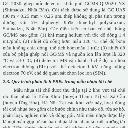
GC-2030 ghép nối detector khối phổ GCMS-QP2020 NX
(Shimadzu, Nhật Bản). Cột tách được sử dụng là GC UA5
(30 m × 0,25 mm × 0,25 µm, thép không gỉ, pha tĩnh tương
đương với 5% diphenyl 95% dimethyl polysiloxan;
Shimadzu, Nhật Bản). Các điều kiện cơ bản của hệ thống
GC/MS bao gồm: (1) khí mang helium với tốc độ dòng 1,4
mL/phút; (2) nhiệt độ cổng bơm mẫu 320 °C, chế độ bơm
m
mẫu không chia dòng, thể tích bơm mẫu 1
L; (3) nhiệt độ
của bộ phận ghép nối GC/MS và nguồn ion lần lượt là 320
°C và 230 °C; (4) detector MS vận hành ở chế độ ion hóa
electron dương (EI+) với thế detector 1 kV, năng lượng
electron 70 eV, chế độ quan sát chọn lọc ion (SIM).
2.3. Quy trình phân tích PBBs trong mẫu nhựa tái chế
Mẫu nhựa tái chế được thu thập tại 2 khu vực tái chế
rác thải nhựa là Triều Khúc (huyện Thanh Trì) và Xà Cầu
(huyện Ứng Hòa), Hà Nội. Tại các khu vực này, hoạt động
tái chế nhựa bao gồm các bước chính như tháo dỡ, rửa sơ bộ,
phân loại, nghiền nhỏ và đóng gói. Mỗi mẫu nhựa được lấy
là một mẫu gộp từ các bao nhựa khác nhau tại một xưởng tái
chế. Mẫu được chuyển vào túi nhôm và vận chuyển về