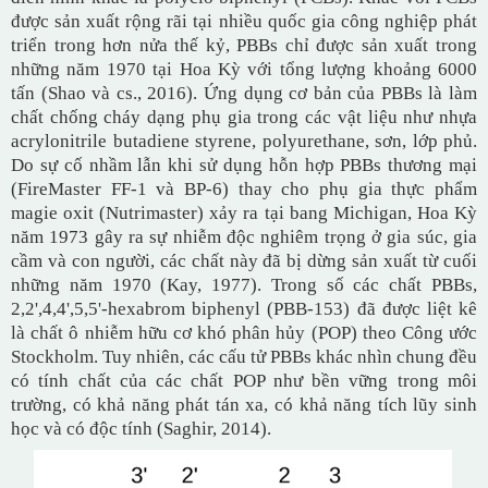
được sản xuất rộng rãi tại nhiều quốc gia công nghiệp phát
triển trong hơn nửa thế kỷ, PBBs chỉ được sản xuất trong
những năm 1970 tại Hoa Kỳ với tổng lượng khoảng 6000
tấn (Shao và cs., 2016). Ứng dụng cơ bản của PBBs là làm
chất chống cháy dạng phụ gia trong các vật liệu như nhựa
acrylonitrile butadiene styrene, polyurethane, sơn, lớp phủ.
Do sự cố nhầm lẫn khi sử dụng hỗn hợp PBBs thương mại
(FireMaster FF-1 và BP-6) thay cho phụ gia thực phẩm
magie oxit (Nutrimaster) xảy ra tại bang Michigan, Hoa Kỳ
năm 1973 gây ra sự nhiễm độc nghiêm trọng ở gia súc, gia
cầm và con người, các chất này đã bị dừng sản xuất từ cuối
những năm 1970 (Kay, 1977). Trong số các chất PBBs,
2,2',4,4',5,5'-hexabrom biphenyl (PBB-153) đã được liệt kê
là chất ô nhiễm hữu cơ khó phân hủy (POP) theo Công ước
Stockholm. Tuy nhiên, các cấu tử PBBs khác nhìn chung đều
có tính chất của các chất POP như bền vững trong môi
trường, có khả năng phát tán xa, có khả năng tích lũy sinh
học và có độc tính (Saghir, 2014).