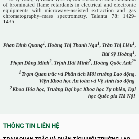
of brominated flame retardants in electrical and electronic
equipments with microwave-assisted extraction and gas
chromatography–mass spectrometry. Talanta 78
:
1429-
1435.
1
1
1
Phan Đình Quang
, Hoàng Thị Thanh Nga
, Trần Thị Liễu
,
1
Bùi Sỹ Hoàng
,
2
2
2*
Phạm Đăng Minh
, Trịnh Hải Minh
,
Hoàng Quốc Anh
1
Trạm Quan trắc và Phân tích Môi trường Lao động,
Viện Khoa học An toàn và Vệ sinh lao động
2
Khoa Hóa học, Trường Đại học Khoa học Tự nhiên, Đại
học Quốc gia Hà Nội
THÔNG TIN LIÊN HỆ