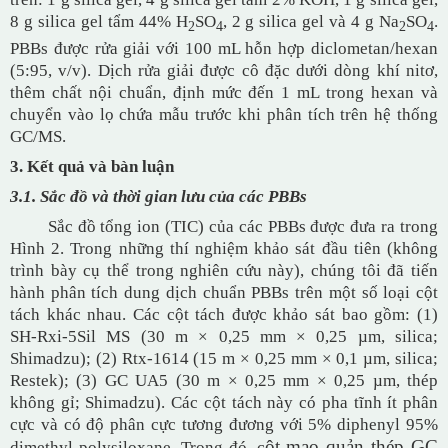
8 g silica gel tẩm 44% H
SO
, 2 g silica gel và 4 g Na
SO
.
2
4
2
4
PBBs được rửa giải với 100 mL hỗn hợp diclometan/hexan
(5:95, v/v). Dịch rửa giải được cô đặc dưới dòng khí nitơ,
thêm chất nội chuẩn, định mức đến 1 mL trong hexan và
chuyển vào lọ chứa mẫu trước khi phân tích trên hệ thống
GC/MS.
3. Kết quả và bàn luận
3.1. Sắc đồ và thời gian lưu của các PBBs
Sắc đồ tổng ion (TIC) của các PBBs được đưa ra trong
Hình 2. Trong những thí nghiệm khảo sát đầu tiên (không
trình bày cụ thể trong nghiên cứu này), chúng tôi đã tiến
hành phân tích dung dịch chuẩn PBBs trên một số loại cột
tách khác nhau. Các cột tách được khảo sát bao gồm:
(1)
SH-Rxi-5Sil MS (30 m × 0,25 mm × 0,25 µm, silica;
Shimadzu); (2) Rtx-1614 (15 m × 0,25 mm × 0,1 µm, silica;
Restek); (3) GC UA5 (30 m × 0,25 mm × 0,25 µm, thép
không gỉ; Shimadzu). Các cột tách này có pha tĩnh ít phân
cực và có độ phân cực tương đương với 5% diphenyl 95%
ột mao quản thép GC
dimethyl polysiloxane. Trong đó, c