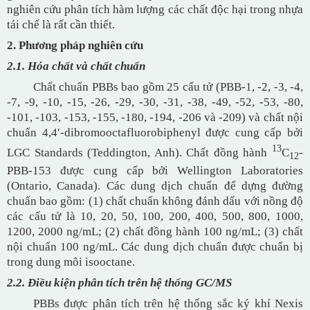
nghiên cứu phân tích hàm lượng các chất độc hại trong nhựa
tái chế là rất cần thiết.
2. Phương pháp nghiên cứu
2.1. Hóa chất và chất chuẩn
Chất chuẩn PBBs bao gồm 25 cấu tử (PBB-1, -2, -3, -4,
-7, -9, -10, -15, -26, -29, -30, -31, -38, -49, -52, -53, -80,
-101, -103, -153, -155, -180, -194, -206 và -209) và chất nội
chuẩn 4,4ʹ-dibromooctafluorobiphenyl được cung cấp bởi
13
LGC Standards (Teddington, Anh). Chất đồng hành
C
-
12
PBB-153 được cung cấp bởi Wellington Laboratories
(Ontario, Canada). Các dung dịch chuẩn để dựng đường
chuẩn bao gồm: (1) chất chuẩn không đánh dấu với nồng độ
các cấu tử là 10, 20, 50, 100, 200, 400, 500, 800, 1000,
1200, 2000 ng/mL; (2) chất đồng hành 100 ng/mL; (3) chất
nội chuẩn 100 ng/mL. Các dung dịch chuẩn được chuẩn bị
trong dung môi isooctane.
2.2. Điều kiện phân tích trên hệ thống GC/MS
PBBs được phân tích trên hệ thống sắc ký khí Nexis