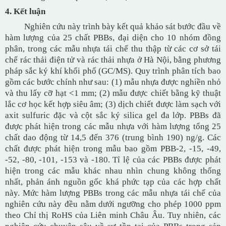
4. Kết luận
Nghiên cứu này trình bày kết quả khảo sát bước đầu về
hàm lượng của 25 chất PBBs, đại diện cho 10 nhóm đồng
phân, trong các mẫu nhựa tái chế thu thập từ các cơ sở tái
chế rác thải điện tử và rác thải nhựa ở Hà Nội, bằng phương
pháp sắc ký khí khối phổ (GC/MS). Quy trình phân tích bao
gồm các bước chính như sau: (1) mẫu nhựa được nghiền nhỏ
và thu lấy cỡ hạt <1 mm; (2) mẫu được chiết bằng kỹ thuật
lắc cơ học kết hợp siêu âm; (3) dịch chiết được làm sạch với
axit sulfuric đặc và cột sắc ký silica gel đa lớp. PBBs đã
được phát hiện trong các mẫu nhựa với hàm lượng tổng 25
chất dao động từ 14,5 đến 376 (trung bình 190) ng/g. Các
chất được phát hiện trong mẫu bao gồm PBB-2, -15, -49,
-52, -80, -101, -153 và -180. Tỉ lệ của các PBBs được phát
hiện trong các mẫu khác nhau nhìn chung không thống
nhất, phản ánh nguồn gốc khá phức tạp của các hợp chất
này. Mức hàm lượng PBBs trong các mẫu nhựa tái chế của
nghiên cứu này đều nằm dưới ngưỡng cho phép 1000 ppm
theo Chỉ thị RoHS của Liên minh Châu Âu. Tuy nhiên, các