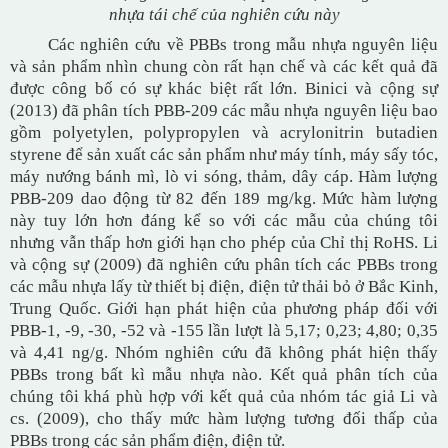
nhựa tái chế của nghiên cứu này
Các nghiên cứu về PBBs trong mẫu nhựa nguyên liệu
và sản phẩm nhìn chung còn rất hạn chế và các kết quả đã
được công bố có sự khác biệt rất lớn. Binici và cộng sự
(2013) đã phân tích PBB-209 các mẫu nhựa nguyên liệu bao
gồm polyetylen, polypropylen và acrylonitrin butadien
styrene để sản xuất các sản phẩm như máy tính, máy sấy tóc,
máy nướng bánh mì, lò vi sóng, thảm, dây cáp. Hàm lượng
PBB-209 dao động từ 82 đến 189 mg/kg. Mức hàm lượng
này tuy lớn hơn đáng kể so với các mẫu của chúng tôi
nhưng vẫn thấp hơn giới hạn cho phép của Chỉ thị RoHS. Li
và cộng sự (2009) đã nghiên cứu phân tích các PBBs trong
các mẫu nhựa lấy từ thiết bị điện, điện tử thải bỏ ở Bắc Kinh,
Trung Quốc. Giới hạn phát hiện của phương pháp đối với
PBB-1, -9, -30, -52 và -155 lần lượt là 5,17; 0,23; 4,80; 0,35
và 4,41 ng/g. Nhóm nghiên cứu đã không phát hiện thấy
PBBs trong bất kì mẫu nhựa nào. Kết quả phân tích của
chúng tôi khá phù hợp với kết quả của nhóm tác giả Li và
cs. (2009), cho thấy mức hàm lượng tương đối thấp của
PBBs trong các sản phẩm điện, điện tử.