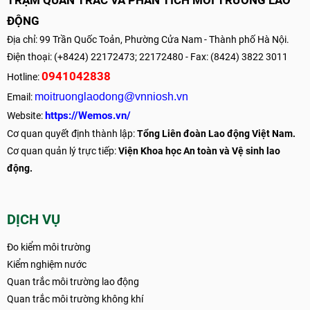
TRẠM QUAN TRẮC VÀ PHÂN TÍCH MÔI TRƯỜNG LAO
ĐỘNG
Địa chỉ: 99 Trần Quốc Toản, Phường Cửa Nam - Thành phố Hà Nội.
Điện thoại: (+8424) 22172473; 22172480 - Fax: (8424) 3822 3011
0941042838
Hotline:
moitruonglaodong@vnniosh.vn
Email:
https://Wemos.vn/
Website:
Cơ quan quyết định thành lập:
Tổng Liên đoàn Lao động Việt Nam.
Cơ quan quản lý trực tiếp:
Viện Khoa học An toàn và Vệ sinh lao
động.
DỊCH VỤ
Đo kiểm môi trường
Kiểm nghiệm nước
Quan trắc môi trường lao động
Quan trắc môi trường không khí