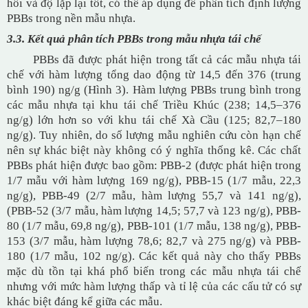
hồi và độ lặp lại tốt, có thể áp dụng để phân tích định lượng
PBBs trong nền mẫu nhựa.
3.3. Kết quả phân tích PBBs trong mẫu nhựa tái chế
PBBs đã được phát hiện trong tất cả các mẫu nhựa tái
chế với hàm lượng tổng dao động từ 14,5 đến 376 (trung
bình 190) ng/g
(Hình 3)
. Hàm lượng PBBs
trung bình
trong
các m
ẫu nhựa tại khu tái chế Triều Khúc (238; 14,5–376
ng/g) lớn hơn so với khu tái chế Xà Cầu (125; 82,7–180
ng/g). Tuy nhiên, do số lượng mẫu nghiên cứu còn hạn chế
nên sự khác biệt này không có ý nghĩa thống kê. Các chất
PBBs phát hiện được bao gồm: PBB-2 (được phát hiện trong
1/7 mẫu với hàm lượng 169 ng/g), PBB-15 (1/7 mẫu, 22,3
ng/g), PBB-49 (2/7 mẫu, hàm lượng 55,7 và 141 ng/g),
(PBB-52 (3/7 mẫu, hàm lượng 14,5; 57,7 và 123 ng/g), PBB-
80 (1/7 mẫu, 69,8 ng/g), PBB-101 (1/7 mẫu, 138 ng/g), PBB-
153 (3/7 mẫu, hàm lượng 78,6; 82,7 và 275 ng/g) và PBB-
180 (1/7 mẫu, 102 ng/g). Các kết quả này cho thấy PBBs
mặc dù tồn tại khá phổ biến trong các mẫu nhựa tái chế
nhưng với mức hàm lượng thấp và tỉ lệ của các cấu tử có sự
khác biệt đáng kể giữa các mẫu.