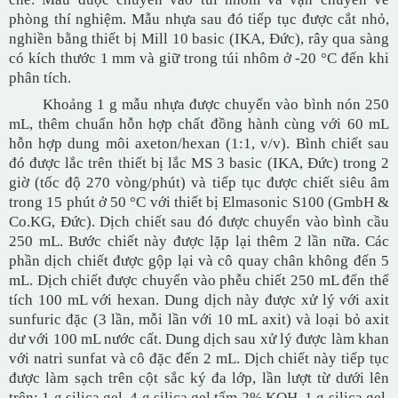
phòng thí nghiệm. Mẫu nhựa sau đó tiếp tục được cắt nhỏ,
nghiền bằng thiết bị Mill 10 basic (IKA, Đức), rây qua sàng
có kích thước 1 mm và giữ trong túi nhôm ở -20 °C đến khi
phân tích.
Khoảng 1 g mẫu nhựa được chuyển vào bình nón 250
mL, thêm chuẩn hỗn hợp chất đồng hành cùng với 60 mL
hỗn hợp dung môi axeton/hexan (1:1, v/v). Bình chiết sau
đó được lắc trên thiết bị lắc MS 3 basic (IKA, Đức) trong 2
giờ (tốc độ 270 vòng/phút) và tiếp tục được chiết siêu âm
trong 15 phút ở 50 °C với thiết bị Elmasonic S100 (GmbH &
Co.KG, Đức). Dịch chiết sau đó được chuyển vào bình cầu
250 mL. Bước chiết này được lặp lại thêm 2 lần nữa. Các
phần dịch chiết được gộp lại và cô quay chân không đến 5
mL. Dịch chiết được chuyển vào phễu chiết 250 mL đến thể
tích 100 mL với hexan. Dung dịch này được xử lý với axit
sunfuric đặc (3 lần, mỗi lần với 10 mL axit) và loại bỏ axit
dư với 100 mL nước cất. Dung dịch sau xử lý được làm khan
với natri sunfat và cô đặc đến 2 mL. Dịch chiết này tiếp tục
được làm sạch trên cột sắc ký đa lớp, lần lượt từ dưới lên
trên: 1 g silica gel, 4 g silica gel tẩm 2% KOH, 1 g silica gel,