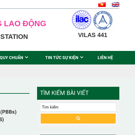
G LAO ĐỘNG
VILAS 441
STATION
 QUY CHUẨN
TIN TỨC SỰ KIỆN
LIÊN HỆ
TÌM KIẾM BÀI VIẾT
 (PBBs)
S)