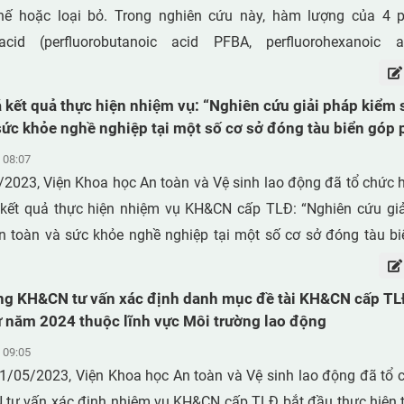
ự như PBDEs nhưng ở chế độ ion hóa va đập electron (EI). P
ế hoặc loại bỏ. Trong nghiên cứu này, hàm lượng của 4 pe
118, -138, -153, -180) được phân tích trên hệ thống sắc ký khí/
 acid (perfluorobutanoic acid PFBA, perfluorohexanoic 
-HRMS). Hàm lượng các chất ô nhiễm giảm dần theo thứ tự: Σ1
anoic acid PFOA, perfluorodecanoic acid PFDA) và 4 perfluoroal
khoảng 757–4389 ng/g) > Σ8PBDEs (28,8; 12,6–47,8 ng/g) > 
utane sulfonate PFBS, perfluorohexane sulfonate PFHxS, per
á kết quả thực hiện nhiệm vụ: “Nghiên cứu giải pháp kiểm 
).
OS, perfluorodecane sulfonate PFDS) được xác định trong một
sức khỏe nghề nghiệp tại một số cơ sở đóng tàu biển góp
c phẩm (FCM) thu thập tại Hà Nội, Việt Nam. Tổng cộng 15 mẫ
ạn lao động và bệnh nghề nghiệp”
 08:07
 thức ăn, túi giấy, cốc giấy, giấy gói bánh,... đã được phân 
/2023, Viện Khoa học An toàn và Vệ sinh lao động đã tổ chức 
iêu âm với methanol, cô đặc và lọc trước khi phân tích trên hệ
 kết quả thực hiện nhiệm vụ KH&CN cấp TLĐ: “Nghiên cứu gi
hổ kép (LC-MS/MS). Độ thu hồi của các chất thêm chuẩn nằm 
an toàn và sức khỏe nghề nghiệp tại một số cơ sở đóng tàu b
% với RSD < 20%. Giới hạn phát hiện của phương pháp (MDL)
ai nạn lao động và bệnh nghề nghiệp” - mã số: CTTĐ- 2021/01
rong khoảng 0,04 đến 0,08 ng/g. Nồng độ của 8 PFASs dao 
g Phương – Trạm Quan trắc và Phân tích Môi trường làm ch
ng KH&CN tư vấn xác định danh mục đề tài KH&CN cấp TL
6 (trung bình  SD: 0,417  0,479) ng/g. Tần suất phát hi
5 thành viên do GS.TS. Lê Vân Trình - Hội KHKT An toàn Vệ s
ừ năm 2024 thuộc lĩnh vực Môi trường lao động
hứ tự sau: PFDA (33%) > PFBA, PFOA, PFHxS, PFOS (27%) > 
 Chủ tịch.
 09:05
> PFBS (0%). Nồng độ trung bình của các hợp chất giảm theo
1/05/2023, Viện Khoa học An toàn và Vệ sinh lao động đã tổ 
 > PFHxS > PFOA > PFBA > PFHxA > PFDS > PFBS. Nồng độ PF
tư vấn xác định nhiệm vụ KH&CN cấp TLĐ bắt đầu thực hiện