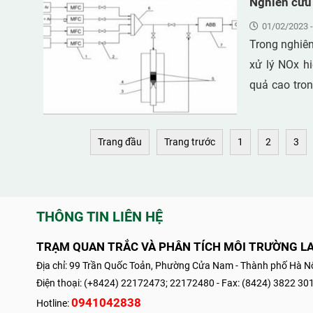
Nghiên cứu 
và khu vực v
01/02/2023 -
thấp nhất l
Trong nghiên
dicumyl per
xử lý NOx h
0,0001mg/m
quả cao tron
Việt Nam. N
mặt vật liệu
Trang đầu
Trang trước
1
2
3
phòng thí ng
các yếu tố
kiện: Nhiệt
vào Cv=1500
THÔNG TIN LIÊN HỆ
hồi quy tuyế
TRẠM QUAN TRẮC VÀ PHÂN TÍCH MÔI TRƯỜNG L
10% mol Fe/
Địa chỉ: 99 Trần Quốc Toản, Phường Cửa Nam - Thành phố Hà Nộ
Điện thoại: (+8424) 22172473; 22172480 - Fax: (8424) 3822 30
0941042838
Hotline: