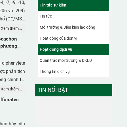
 -7, -9, -10,
Tin tức sự kiện
 -206 và -209)
Tin tức
phổ (GC/MS).
 và detector
Môi trường & Điều kiện lao động
Xem thêm...
, thép không
rocacbon
Hoạt động của đơn vị
chế rác thải
g phương
Hoạt động dịch vụ
3). Mẫu nhựa
hiết được làm
Quan trắc môi trường & ĐKLĐ
 diphenylete
lica gel tẩm
ợc phân tích
Thông tin dịch vụ
 lượng tổng
ng chính tại
/g. Các chất
h chiết được
Xem thêm...
TIN NỔI BẬT
 -180. Mặc dù
với PBDEs và
ulfonates
chất này vẫn
, -153, -154,
Tuy nhiên mức
MS) ở chế độ
theo Chỉ thị
hệ thống GC-
phân hủy cần