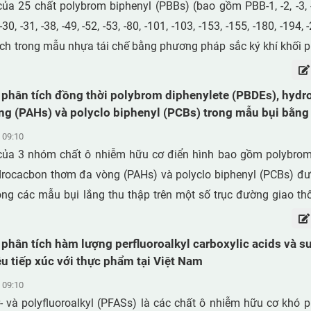
a 25 chất polybrom biphenyl (PBBs) (bao gồm PBB-1, -2, -3, -4,
 -30, -31, -38, -49, -52, -53, -80, -101, -103, -153, -155, -180, -194,
ch trong mẫu nhựa tái chế bằng phương pháp sắc ký khí khối 
c tách và định lượng trên hệ thống sắc ký khí (Nexis GC-2030)
MS-QP2020 NX với cột tách GC UA5 (30 m × 0,25 mm × 0,25 µm
 phân tích đồng thời polybrom diphenylete (PBDEs), hyd
, Nhật Bản). Mẫu nhựa tái chế được thu thập từ 2 khu vực tái 
ng (PAHs) và polyclo biphenyl (PCBs) trong mẫu bụi bằn
ác thải nhựa tại Hà Nội là Triều Khúc (n = 4) và Xà Cầu (n = 
 khí khối phổ (GC-MS)
 09:10
nhỏ và chiết bằng kỹ thuật lắc cơ học kết hợp siêu âm. Dịch c
ủa 3 nhóm chất ô nhiễm hữu cơ điển hình bao gồm polybrom
it sunfuric đặc và cột sắc ký đa lớp (chứa silica gel, si
drocacbon thơm đa vòng (PAHs) và polyclo biphenyl (PCBs) đư
à Na2SO4) với dung môi diclometan/hexan (5:95, v/v). Hàm
ong các mẫu bụi lắng thu thập trên một số trục đường giao thô
các mẫu nhựa dao động từ 14,5 đến 376 (trung bình 190) ng
bụi được chiết bằng phương pháp chiết siêu âm trực tiếp. Dịc
ện trong mẫu bao gồm PBB-2, -15, -49, -52, -80, -101, -153 và
 axit sulfuric đặc kết hợp sắc ký cột silica gel đa lớp (đối 
phân tích hàm lượng perfluoroalkyl carboxylic acids và s
ngừng sản xuất từ những năm 1970, hàm lượng vết của các 
 ký cột silica gel (đối với PAHs). PBDEs (BDE-28, -47, -99, -100
iệu tiếp xúc với thực phẩm tại Việt Nam
y trong các mẫu nhựa tái chế liên quan đến rác thải điện tử. 
được phân tích trên hệ thống sắc ký khí/khối phổ tứ cực (GC-q
 09:10
ày đều nằm dưới ngưỡng cho phép của PBBs trong sản phẩm 
học âm (NCI). PAHs (16 chất theo US EPA) được phân tích trên 
- và polyfluoroalkyl (PFASs) là các chất ô nhiễm hữu cơ khó 
ên minh Châu Âu (1000 ppm).