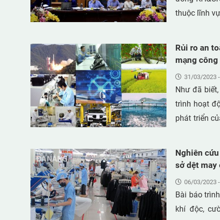
thấy trong c
thuộc lĩnh v
liên quan đế
trình sản xuấ
Rủi ro an t
mạng công n
31/03/2023 -
Như đã biết,
trình hoạt đ
phát triển củ
cách mạng c
trước đây ch
Nghiên cứu 
cách mạng lầ
sở dệt may 
06/03/2023 -
Bài báo trình
khí độc, cư