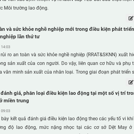
ác mẫu FCM tương đối thấp cho thấy nguồn phát thải các chất
ực Môi trường lao động.
n các nguồn không chủ định thay vì được thêm vào các vật li
t.
oàn và sức khỏe nghề nghiệp mới trong điều kiện phát triển
ghiệp lần thứ tư
 14:03
 rủi ro an toàn và sức khỏe nghề nghiệp (RRAT&SKNN) xuất hi
ộng sản xuất của con người. Do vậy, liên quan cơ hữu và phụ 
a văn minh sản xuất của nhân loại. Trong giai đoạn phát triển sắ
ông nghiệp lần thứ tư – chắc chắn sẽ xuất hiện những RRAT
ưa có. Bài viết đề cập tới một số RRAT&SKNN mới, đặc trưng c
đánh giá, phân loại điều kiện lao động tại một số vị trí tr
n thứ tư.
ở miền trung
 09:03
 bày kết quả đánh giá điều kiện lao động theo các yếu tố vi khí 
ờng độ lao động, mức nặng nhọc tại các cơ sở Dệt May ở 