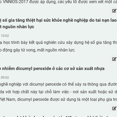
 VNNIOS-2017 được áp dụng, các yếu tố được xem xét một c
, phân loại ĐKLĐ. Kết quả cho thấy, các vị trí công việc ở cơ
g bình. Các vị trí có mức độc hại nặng như vận hành máy dệt. Cá
 số gia tăng thiệt hại sức khỏe nghề nghiệp do tai nạn la
ở may có ĐKLĐ tốt hơn (mức độc hại nhẹ và trung bình).
t nguồn nhân lực
 10:02
 học trình bày kết quả nghiên cứu xây dựng hệ số gia tăng th
ao động gây tử vong, mất nguồn nhân lực.
Tình trạng ô nhiễm dicumyl peroxide ở các cơ sở sản xuất nhựa
 09:02
ghề nghiệp với dicumyl peroxide có thể xảy ra thông qua đườ
 da với hợp chất này tại chỗ làm việc - nơi sản xuất hoặc sử 
Việt Nam, dicumyl peroxide được sử dụng là một loại phụ gia t
 cáp cách điện PE, đế giày. Kết quả quan trắc nồng độ dicumyl
 xuất nhựa ở tỉnh Bình Dương với 60 mẫu tại các khu vực sản x