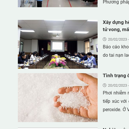
Phương pháp
khi đánh giá
độc hại trun
Xây dựng hệ
làm của cơ s
tử vong, mấ
20/02/2023 -
Báo cáo khoa
do tai nạn l
20/02/2023 -
Phơi nhiễm n
tiếp xúc với
peroxide. Ở 
tấm xốp EVA,
03 cơ sở sản