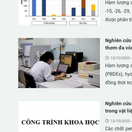
Hàm lượng củ
-15, -26, -29,
được phân tí
Các PBBs đượ
khối phổ GC
Nghiên cứu
gỉ; Shimadzu
thơm đa vò
điện tử và r
pháp sắc ký
13/10/2023 -
được nghiền 
Hàm lượng c
sạch với ax
(PBDEs), hy
H2SO4/KOH v
đồng thời tr
PBBs trong 
Hà Nội. Mẫu 
được phát hi
làm sạch với
Nghiên cứu 
PBBs đã bị 
PCBs) và sắc
trong vật l
được tìm thấ
-183, -209) 
13/10/2023 -
hàm lượng n
ion hóa hóa 
Các chất per
RoHS của Li