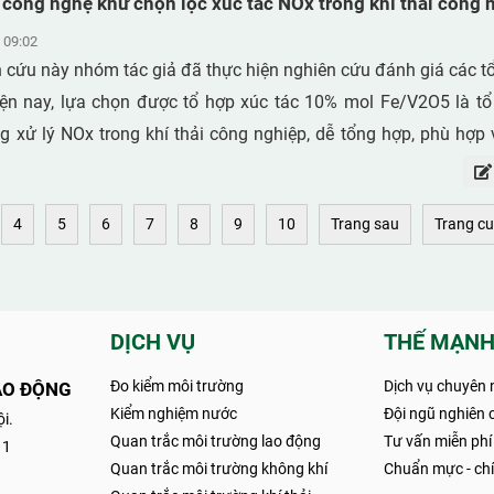
công nghệ khử chọn lọc xúc tác NOx trong khí thải công 
ăn phòng cho thấy tại khu vực sản xuất trực tiếp nồng độ dicu
 09:02
à 0,0004mg/m3 cao nhất là 1,16mg/m3. Tại văn phòng làm v
 cứu này nhóm tác giả đã thực hiện nghiên cứu đánh giá các tổ
oxide được ghi nhận nhỏ hơn giới hạn định lượng của phương
iện nay, lựa chọn được tổ hợp xúc tác 10% mol Fe/V2O5 là tổ
3).
g xử lý NOx trong khí thải công nghiệp, dễ tổng hợp, phù hợp 
hóm thực hiện đã tổng hợp tổ hợp xúc tác tẩm 10% mol Fe/V2O
 mang ceramic dạng Raschig. Tiến hành nghiên cứu thí nghiệm v
4
5
6
7
8
9
10
Trang sau
Trang cu
hiệm và trên pilot với lưu lượng 1000 (m3/h). Kết quả nghiên c
 ảnh hưởng tới quá trình xử lý NOx, hệ thống đạt hiệu quả đến 
 độ dòng khí vào T=2700C; vận tốc dòng khí vào vd=1m/s; nồn
mg/m3; chiều cao lớp vật liệu h=1,05m; tỉ lệ mol NH3/NOx. 
DỊCH VỤ
THẾ MẠNH
n tính mô tả hiệu quả xử lý NOx trong khí thải công nghiệp sử
Đo kiểm môi trường
Dịch vụ chuyên 
AO ĐỘNG
V2O5:
Kiểm nghiệm nước
Đội ngũ nghiên c
i.
Quan trắc môi trường lao động
Tư vấn miễn phí
11
Quan trắc môi trường không khí
Chuẩn mực - chín