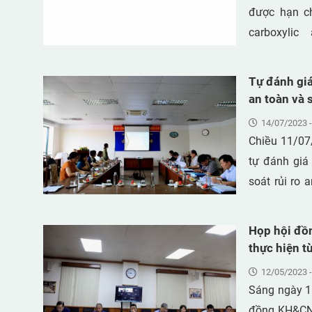
qMS tương t
được hạn ch
-52, -101, -
carboxylic
giải cao (GC
perfluorooct
bình 1896; 
(perfluorob
Tự đánh gi
2,5–9,7 ng/g
sulfonate PF
an toàn và 
tiếp xúc thự
thiểu tai n
14/07/2023 -
túi sữa, hộp
Chiều 11/07
được chiết s
tự đánh giá
lỏng khối p
soát rủi ro 
70% đến 130
giảm thiểu t
PFASs nằm t
Nguyễn Hoàn
Họp hội đồ
MDL đến 1,4
đồng gồm có 
thực hiện t
giảm theo t
Việt Nam làm
12/05/2023 -
PFHxA (7%) 
Sáng ngày 1
PFOS > PFDA
đồng KH&CN 