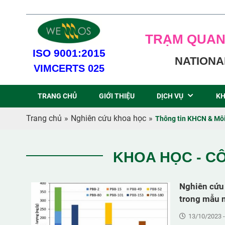
TRẠM QUAN
ISO 9001:2015
NATIONA
VIMCERTS 025
TRANG CHỦ
GIỚI THIỆU
DỊCH VỤ
KH
Trang chủ
»
Nghiên cứu khoa học
»
Thông tin KHCN & Môi
KHOA HỌC - C
Nghiên cứu
trong mẫu n
13/10/2023 -